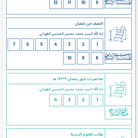
12
11
10
9
النصف من شعبان
آية الله السيد محمد محسن الحسيني الطهراني
7
6
5
4
3
2
1
10
9
8
محاضرات شهر رمضان ۱٤۳٩ هـ
آية الله السيد محمد محسن الحسيني الطهراني
4
3
2
1
طلاب العلوم الدينية