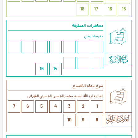
18
17
16
15
محاضرات المتفرقة
مدرسة الوحي
15
14
شرح دعاء الافتتاح
العلامة آیة الله السيد محمد الحسين الحسيني الطهراني
7
6
5
4
3
2
1
10
9
8