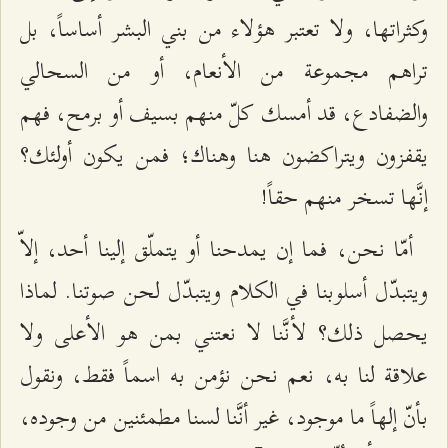
وكثراتها، ولا تعتبر هؤلاء من بني البشر أساساً، بل
تراهم مجموعة من الأنعام، أو من السحالي
والضفادع، قد أمسك كلّ منهم بسيف أو برمح، فهم
يقفزون ويتراكضون هنا وهناك؛ فمن يكون أولئك؟
إنَّها تسخر منهم حقاً!
أمّا نحن، فما إن يمدحنا أو يتملّق إلينا أحد، إلاّ
ويتبدّل أسلوبنا في الكلام ويتبدّل لحن صوتنا. لماذا
يحصل ذلك؟ لأنَّنا لا نعتني بمن هو الأعلى ولا
علاقة لنا به، نعم نحن نؤمن به اسماً فقط، ونقول
بأنّ إلهاً ما موجود، غير أنَّنا لسنا مطمئنين من وجوده،