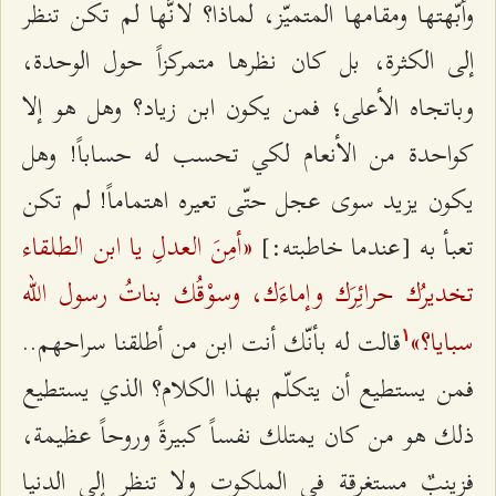
وأبّهتها ومقامها المتميّز، لماذا؟ لأنَّها لم تكن تنظر
إلى الكثرة، بل كان نظرها متمركزاً حول الوحدة،
وباتجاه الأعلى؛ فمن يكون ابن زياد؟ وهل هو إلا
كواحدة من الأنعام لكي تحسب له حساباً! وهل
يكون يزيد سوى عجل حتّى تعيره اهتماماً! لم تكن
«أمِنَ العدلِ يا ابن الطلقاء
تعبأ به [عندما خاطبته:]
تخديرُك حرائِرَك وإماءَك، وسوْقُك بناتُ رسول الله
سبايا؟»
قالت له بأنّك أنت ابن من أطلقنا سراحهم..
۱
فمن يستطيع أن يتكلّم بهذا الكلام؟ الذي يستطيع
ذلك هو من كان يمتلك نفساً كبيرةً وروحاً عظيمة،
فزينبٌ مستغرقة في الملكوت ولا تنظر إلى الدنيا