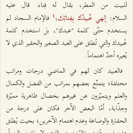
للبيت من المطر، يقال له فِناء. قال عليه
إلهي عُبيدُك بِفِنائِك
السلام:
،
فالإمام السجاد لم
۱
يستخدم حتّى كلمة "عبدك"، بل استخدم كلمة
عُبيدك والتي تُطلق على العبد الصغير والحقير الذي لا
يُعيره أحدٌ اهتماماً.
فالعبيد كان لهم في الماضي درجات ومراتب
مختلفة؛ يتمتّع بعضهم بمراتب من الفضل والكمال
والعلم ويتميّزون عن غيرهم بخصال ظاهرية مميّزة
وجذّابة، أمّا البعض الآخر فكان على درجة من
الحقارة والوضاعة وعدم اهتمام الآخرين؛ بحيث يُطلق