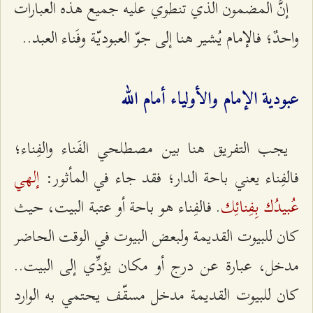
إنَّ المضمون الذي تنطوي عليه جميع هذه العبارات
واحدٌ؛ فالإمام يُشير هنا إلى جوّ العبوديّة وفَناء العبد..
عبودية الإمام والأولياء أمام الله
يجب التفريق هنا بين مصطلحي الفَناء والفِناء؛
إلهي
فالفِناء يعني باحة الدار؛ فقد جاء في المأثور:
عُبيدُك بِفِنائِك
. فالفِناء هو باحة أو عتبة البيت، حيث
كان للبيوت القديمة ولبعض البيوت في الوقت الحاضر
مدخل، عبارة عن درج أو مكان يؤدِّي إلى البيت..
كان للبيوت القديمة مدخل مسقّف يحتمي به الوارد