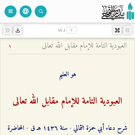
language
view_headline
close
search
۱۸
/
العبودية التامة للإمام مقابل الله تعالى
1
هو العليم
العبودية التامة للإمام مقابل الله تعالى
شرح دعاء أبي حمزة الثمالي - سنة ۱٤٣٦ هـ ق - المحاضرة