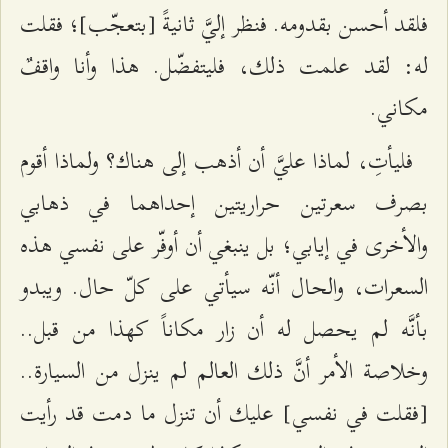
فلقد أحسن بقدومه. فنظر إليَّ ثانيةً [بتعجّب]؛ فقلت
له: لقد علمت ذلك، فليتفضّل. هذا وأنا واقفٌ
مكاني.
فليأتِ، لماذا عليَّ أن أذهب إلى هناك؟ ولماذا أقوم
بصرف سعرتين حراريتين إحداهما في ذهابي
والأخرى في إيابي؛ بل ينبغي أن أوفّر على نفسي هذه
السعرات، والحال أنّه سيأتي على كلّ حال. ويبدو
بأنَّه لم يحصل له أن زار مكاناً كهذا من قبل..
وخلاصة الأمر أنَّ ذلك العالم لم ينزل من السيارة..
[فقلت في نفسي] عليك أن تنزل ما دمت قد رأيت