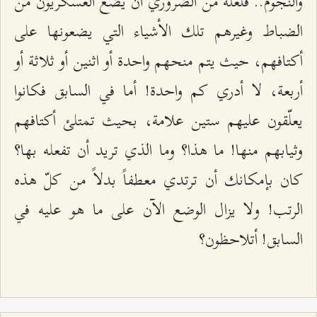
والنجوم.. فلعلّه من الضروري أن يضع العسكريّون من
الضباط وغيرهم تلك الأشياء التي يضعونها على
أكتافهم، حيث يتم منحهم واحدة أو اثنين أو ثلاثة أو
أربعة، لا أدري كم واحدة! أما في السابق فكانوا
يعلّقون عليهم ستين علامة، بحيث تمتلئ أكتافهم
وثيابهم منها! ما هذا؟ وما الذي تريد أن تفعله بها؟
كان بإمكانك أن ترتدي معطفاً بدلاً من كلّ هذه
الرتب! ولا يزال الوضع الآن على ما هو عليه في
السابق! أتلاحظون؟