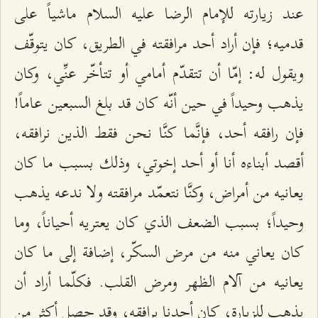
عند زيارته للإمام الرضا عليه السلام ماشياً على
قدميه؛ فإن أراد أحد مرافقته في الطريق، كان يتوقّف
ويقول له: إمّا أن تتقدّم أمامي أو تتأخّر عنِّي، وكان
يذهب وحيداً في حين أنّه كان قد بلغ السبعين عاماً!
فإن رافقه أحد، فإنَّما كنَّا نحن فقط الذين نرافقه،
أقصد أبناءه أنا أو أحد إخوتي، وذلك بسبب ما كان
يعانيه من أمراض، وكنَّا نتعمّد مرافقته ولا ندعه يذهب
وحيداً؛ بسبب الضعف الذي كان يعتريه أحياناً، وما
كان يعاني منه من مرض السكّر، إضافة إلى ما كان
يعانيه من آلام الظهر ومرض القلب. فكلّما أراد أن
يذهب للزيارة، كان أحدنا يرافقه، وقد حصل أكثر من