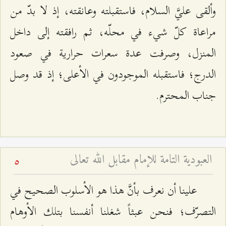
وألقى عليَّ السلام، فاستقبلته وعانقته، إذ لا بدّ من
مراعاة كلّ شيء في محلّه، ثم رافقته إلى داخل
المنزل، وصرفت عدة سعرات حرارية في صعود
الدرج؛ فاستقبله الموجودون في الأعلى؛ إذ قد وصل
جناب المحترم.
العبودية التامة للإمام مقابل الله تعالى
5
علينا أن نعرف بأنَّ هذا هو الأسلوب الصحيح في
التصرّف؛ فنحن عبثاً شغلنا أنفسنا بتلك الأوهام