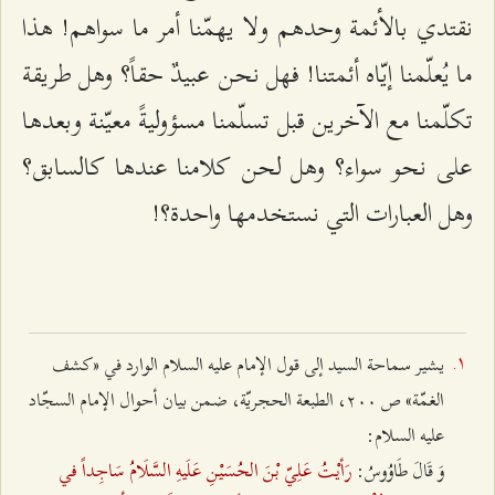
نقتدي بالأئمة وحدهم ولا يهمّنا أمر ما سواهم! هذا
ما يُعلّمنا إيّاه أئمتنا! فهل نحن عبيدٌ حقاً؟ وهل طريقة
تكلّمنا مع الآخرين قبل تسلّمنا مسؤوليةً معيّنة وبعدها
على نحو سواء؟ وهل لحن كلامنا عندها كالسابق؟
وهل العبارات التي نستخدمها واحدة؟!
يشير سماحة السيد إلى قول الإمام عليه السلام الوارد في «كشف
الغمّة» ص ٢۰۰، الطبعة الحجريّة، ضمن بيان أحوال الإمام السجّاد
عليه السلام:
رَأيْتُ عَلِيّ بْنَ الحُسَيْنِ عَلَيهِ السَّلَامُ سَاجِداً في
وَ قَالَ طَاوُوسُ: