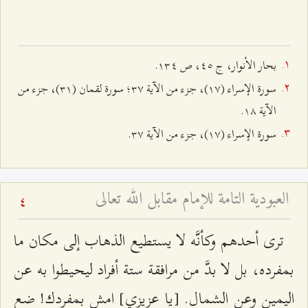
بحار الأنوار، ج ٤٥، ص ۱٣٤.
سورة الإسراء (۱۷)، جزء من الآية ٣۷؛ سورة لقمان (٣۱)، جزء من
الآية ۱۸.
سورة الإسراء (۱۷)، جزء من الآية ٣۷.
العبودية التامة للإمام مقابل الله تعالى
4
ترى أحدهم وكأنَّه لا يستطيع الذهاب إلى مكان ما
بمفرده، بل لا بدَّ من مرافقة ستة أفراد ليحيطوا به عن
اليمين وعن الشمال. [يا عزيزي] امش بمفردك! ضع