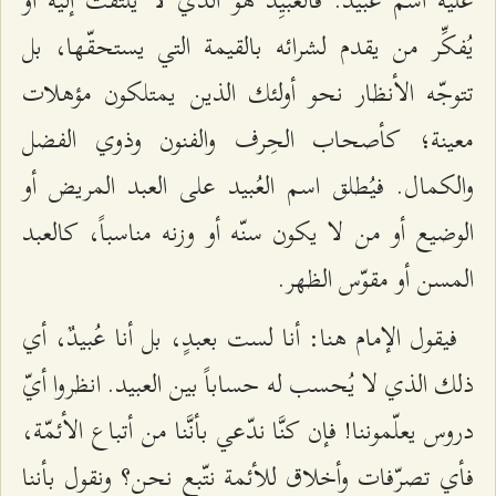
عليه اسم عُبَيد. فالعُبَيِد هو الذي لا يلتَفت إليه أو
يُفكِّر من يقدم لشرائه بالقيمة التي يستحقّها، بل
تتوجّه الأنظار نحو أولئك الذين يمتلكون مؤهلات
معينة؛ كأصحاب الحِرف والفنون وذوي الفضل
والكمال. فيُطلق اسم العُبيد على العبد المريض أو
الوضيع أو من لا يكون سنّه أو وزنه مناسباً، كالعبد
المسن أو مقوّس الظهر.
فيقول الإمام هنا: أنا لست بعبدٍ، بل أنا عُبيدٌ، أي
ذلك الذي لا يُحسب له حساباً بين العبيد. انظروا أيّ
دروس يعلّموننا! فإن كنَّا ندّعي بأنَّنا من أتباع الأئمّة،
فأي تصرّفات وأخلاق للأئمة نتّبع نحن؟ ونقول بأننا