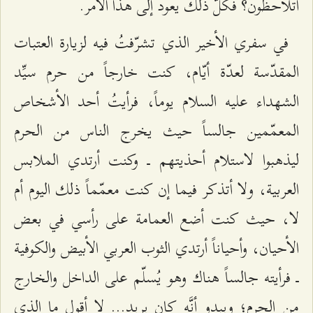
أتلاحظون؟ فكلّ ذلك يعود إلى هذا الأمر.
في سفري الأخير الذي تشرّفتُ فيه لزيارة العتبات
المقدّسة لعدّة أيّام، كنت خارجاً من حرم سيِّد
الشهداء عليه السلام يوماً، فرأيتُ أحد الأشخاص
المعمّمين جالساً حيث يخرج الناس من الحرم
ليذهبوا لاستلام أحذيتهم ــ وكنت أرتدي الملابس
العربية، ولا أتذكر فيما إن كنت معمّماً ذلك اليوم أم
لا، حيث كنت أضع العمامة على رأسي في بعض
الأحيان، وأحياناً أرتدي الثوب العربي الأبيض والكوفية
ــ فرأيته جالساً هناك وهو يُسلّم على الداخل والخارج
من الحرم؛ ويبدو أنَّه كان يريد... لا أقول ما الذي