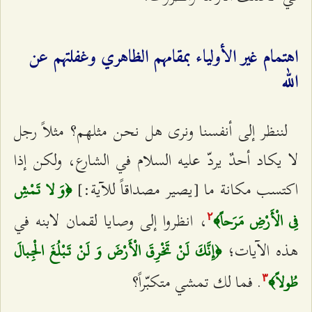
اهتمام غير الأولياء بمقامهم الظاهري وغفلتهم عن
الله
لننظر إلى أنفسنا ونرى هل نحن مثلهم؟ مثلاً رجل
لا يكاد أحدٌ يردّ عليه السلام في الشارع، ولكن إذا
اكتسب مكانة ما [يصير مصداقاً للآية:]
﴿وَ لا تَمْشِ
، انظروا إلى وصايا لقمان لابنه في
فِي الْأَرْضِ مَرَحاً﴾
٢
هذه الآيات؛
﴿إِنَّكَ لَنْ تَخْرِقَ الْأَرْضَ وَ لَنْ تَبْلُغَ الْجِبالَ
. فما لك تمشي متكبّراً؟
طُولاً﴾
٣