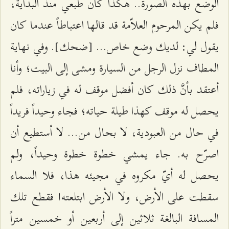
الوضع بهذه الصورة.. هكذا كان طبعي منذ البداية،
فلم يكن المرحوم العلاّمة قد قالها اعتباطاً عندما كان
يقول لي: لديك وضع خاص... [ضحك]. وفي نهاية
المطاف نزل الرجل من السيارة ومشى إلى البيت؛ وأنا
أعتقد بأنَّ ذلك كان أفضل موقف له في زياراته، فلم
يحصل له موقف كهذا طيلة حياته؛ فجاء وحيداً فريداً
في حال من العبودية، لا بحال من... لا أستطيع أن
اصرّح به. جاء يمشي خطوة خطوة وحيداً، ولم
يحصل له أيّ مكروه في مجيئه هذا، فلا السماء
سقطت على الأرض، ولا الأرض ابتلعته! فقطع تلك
المسافة البالغة ثلاثين إلى أربعين أو خمسين متراً