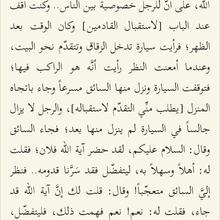
الله، على أنَّ للرجل خصوصية بين الناس.. وكنت أقف
عند الباب [لاستقبال القادمين] وكان الوقت بعد
الظهر؛ فرأيت سيارة تدخل الزقاق وتتقدّم نحو البيت،
وعندما أمعنت النظر رأيت أنَّه هو الراكب فيها؛
فتوقفت السيارة ونزل منها السائق مسرعاً وجاء باتجاه
المنزل [يطلب منِّي التقدّم لاستقباله]، والرجل لا يزال
جالساً في السيارة لم ينزل منها بعد؛ فجاء السائق
وقال: السلام عليكم، لقد حضر آية الله فلان؛ فقلت
له: أهلاً وسهلاً به، ليتفضّل فقد سَرَّنا قدومه.. فنظر
إليَّ السائق متعجّباً! وقال: قلت لك إنَّ آية الله قد
جاء، فقلت له: نعم! نعم فهمت ذلك، فليتفضّل،