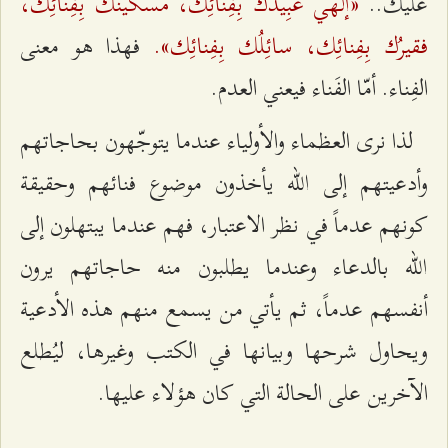
«إلهي عُبِيدُك بِفِنائِك، مسكينُك بِفِنائِك،
عليك..
فقيرُك بِفِنائِك، سائِلُك بِفِنائِك».
فهذا هو معنى
الفِناء. أمّا الفَناء فيعني العدم.
لذا نرى العظماء والأولياء عندما يتوجّهون بحاجاتهم
وأدعيتهم إلى الله يأخذون موضوع فنائهم وحقيقة
كونهم عدماً في نظر الاعتبار، فهم عندما يبتهلون إلى
الله بالدعاء وعندما يطلبون منه حاجاتهم يرون
أنفسهم عدماً، ثم يأتي من يسمع منهم هذه الأدعية
ويحاول شرحها وبيانها في الكتب وغيرها، ليُطلع
الآخرين على الحالة التي كان هؤلاء عليها.