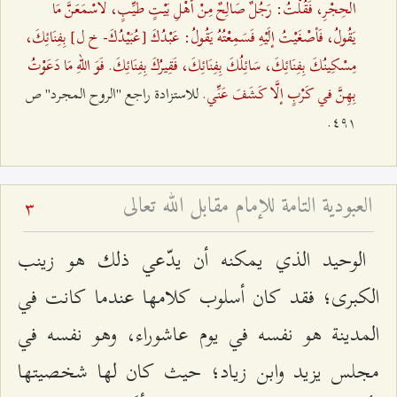
الحِجْرِ، فَقُلْتُ: رَجُلٌ صَالِحٌ مِنْ أهْلِ بَيْتٍ طَيِّبٍ، لأسْمَعَنَّ مَا
يَقُولُ، فَأصْغَيْتُ إلَيْهِ فَسَمِعْتُهُ يَقُولُ: عَبْدُكَ [عُبَيْدُكَ- خ ل‌] بِفِنَائِكَ،
مِسْكِينُكَ بِفِنَائِكَ، سَائِلُكَ بِفِنَائِكَ، فَقِيرُكَ بِفِنَائِكَ. فَوَ اللهِ مَا دَعَوْتُ
بِهِنَّ في كَرْبٍ إلَّا كَشَفَ عَنِّي.
للاستزادة راجع "الروح المجرد"‌ ص
٤٩۱.
العبودية التامة للإمام مقابل الله تعالى
3
الوحيد الذي يمكنه أن يدّعي ذلك هو زينب
الكبرى؛ فقد كان أسلوب كلامها عندما كانت في
المدينة هو نفسه في يوم عاشوراء، وهو نفسه في
مجلس يزيد وابن زياد؛ حيث كان لها شخصيتها