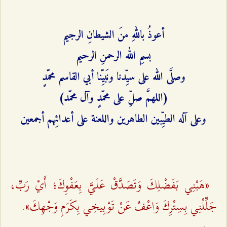
أعوذُ باللهِ منَ الشيطانِ الرجيم
بسمِ الله الرحمنِ الرحيم
وصلَّى الله على سيِّدنا ونَبيِّنا أبي القاسم محمّدٍ
(اللهمَّ صلِّ على محمّدٍ وآل محمّد)
وعلى آله الطيِّبين الطاهرين واللعنة على أعدائِهم أجمعين
«هَبْنِي بَفَضْلِكَ وَتَصَدَّقْ عَلَيَّ بِعَفْوِكَ؛ أَيْ رَبِّ،
جَلِّلْنِي بِسِتْرِكَ وَاعْفُ عَنْ تَوْبِيخِي بِكَرَمِ وَجْهِكَ».