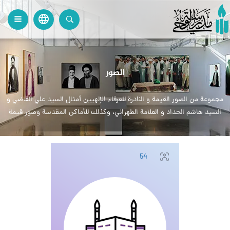
language
view_headline
close
search
الصور
مجموعة من الصور القيمة و النادرة للعرفاء الإلهيين أمثال السيد علي القاضي و
السيد هاشم الحداد و العلامة الطهراني، وكذلك للأماكن المقدسة وصور قيمة
أخرى
54