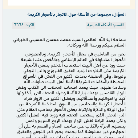
السؤال: مجموعة من الأسئلة حول الاتجار بالأحجار الكريمة
القسم: الأحكام الشرعية
الكود: ٦٦٦٤
سماحة آية الله العظمى السيد محمد محسن الحسيني الطهراني
السلام عليكم ورحمة الله وبركاته,
نحن من العاملين في مجال الأحجار الكريمة, وبالخصوص
الأحجار المتداولة في العالم الإسلامي وبالأخص عند الشيعة
حيث ورد عن أهل البيت استحباب التختم ببعض الأحجار
الكريمة مثل الياقوت الزمرد العقيق الفيروزج والدر النجفي
وغيرها. وفي الحقيقة يحدث الكثير من الغش في الأسواق
المحيطة بالمقامات الشريفة لأئمة أهل البيت صلوات الله
وسلامه عليهم, حيث يعمد اصحاب المحلات الى الكذب وغش
الزوار القادمين بهدف زيارة الأئمة وشراء التحف التي يأخذونها
كهدايا لعوائلهم وأصدقائهم, ويفضل الكثير من الزوار شراء
الأحجار الكريمة والمحابس من السوق المتاخمة للأضرحة من
أجل البركة والذكرة ولارتباط بعض الأحجار بصاحب المقام مثل
الدر النجفي الذي يستحب التختم فيه وورد فيه الفضل الكثير.
ولكن يعمد الباعة لغش الزوار بهدف الربح السريع وتصل
ببعضهم الجرأة بالكذب على صاحب المقام والقسم به على أن
احجارهم غير مغشوشة كما يحدث بحجر الدر النجفي والعقيق
اليمني حيث يقوم البعض بجلب كميات من الأحجار الأخرى