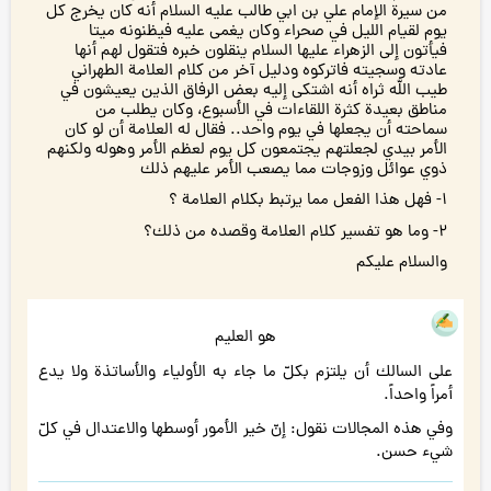
من سيرة الإمام علي بن ابي طالب عليه السلام أنه كان يخرج كل
يوم لقيام الليل في صحراء وكان يغمى عليه فيظنونه ميتا
فيأتون إلى الزهراء عليها السلام ينقلون خبره فتقول لهم أنها
عادته وسجيته فاتركوه ودليل آخر من كلام العلامة الطهراني
طيب الله ثراه أنه اشتكى إليه بعض الرفاق الذين يعيشون في
مناطق بعيدة كثرة اللقاءات في الأسبوع، وكان يطلب من
سماحته أن يجعلها في يوم واحد.. فقال له العلامة أن لو كان
اﻷمر بيدي لجعلتهم يجتمعون كل يوم لعظم اﻷمر وهوله ولكنهم
ذوي عوائل وزوجات مما يصعب اﻷمر عليهم ذلك
۱- فهل هذا الفعل مما يرتبط بكلام العلامة ؟
۲- وما هو تفسير كلام العلامة وقصده من ذلك؟
والسلام عليكم
هو العليم
على السالك أن يلتزم بكلّ ما جاء به الأولياء والأساتذة ولا يدع
أمراً واحداً.
وفي هذه المجالات نقول: إنّ خير الأمور أوسطها والاعتدال في كلّ
شيء حسن.