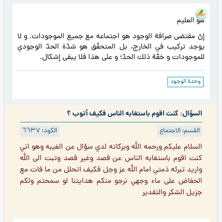
هو العليم
إنّ مقتضى صرافة الوجود هو اجتماعه مع جميع الموجودات. و لا
يوجد تركيب في الخارج، بل المتحقّق هو شدّة الحدّ الوجودي
للموجودات و خفّة ذلك الحدّ؛ و على هذا فلا يبقى إشكال.
وحدة الوجود
السؤال: كنت اقوم باستغابه الناس فكيف أتوب ؟
القسم: الاجتماع
الكود: ٦٦۳۷
السلام عليكم ورحمه الله وبركاته لدي سؤال عن الغيبه وهو اني
كنت اقوم باستغابه الناس عن قصد وغير قصد وتبت الى الله
واريد تبرئه ذمتي امام الله عز وجل فكيف اتحلل من ما فات مع
الحفاض على ماء وجهي نرجو منكم هدايتنا لو سمحتم ولكم
جزيل الشكر والتقدير