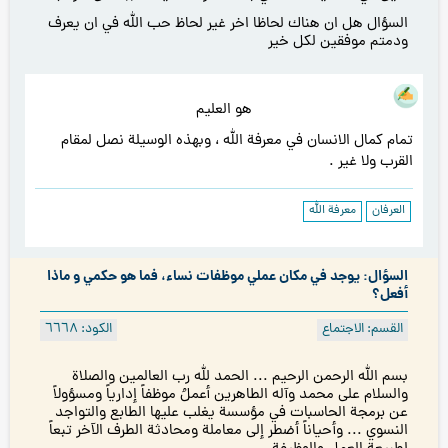
السؤال هل ان هناك لحاظا اخر غير لحاظ حب الله في ان يعرف
ودمتم موفقين لكل خير
هو العليم
تمام كمال الانسان في معرفة الله ، وبهذه الوسيلة نصل لمقام
القرب ولا غير .
العرفان
معرفة الله
السؤال: يوجد في مكان عملي موظفات نساء، فما هو حكمي و ماذا
أفعل؟
القسم: الاجتماع
الكود: ٦٦٦۸
بسم الله الرحمن الرحيم ... الحمد لله رب العالمين والصلاة
والسلام على محمد وآله الطاهرين أعملُ موظفاً إدارياً ومسؤولاً
عن برمجة الحاسبات في مؤسسة يغلب عليها الطابع والتواجد
النسوي ... وأحياناً أضطر إلى معاملة ومحادثة الطرف الآخر تبعاً