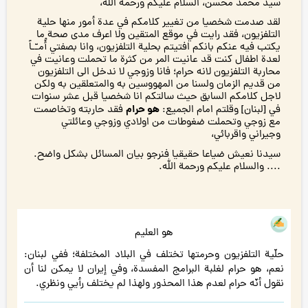
سيد محمد محسن، السلام عليكم ورحمة الله،
لقد صدمت شخصيا من تغيير كلامكم في عدة أمور منها حلية
التلفزيون، فقد رايت في موقع المتقين ولا اعرف مدى صحة ما
يكتب فيه عنكم بانكم افتيتم بحلية التلفزيون، وانا بصفتي أُمـّـاً
لعدة اطفال كنت قد عانيت المر من كثرة ما تحملت وعانيت في
محاربة التلفزيون لانه حرام؛ فانا وزوجي لا ندخل الى التلفزيون
من قديم الزمان ولسنا من المهووسين به والمتعلقين به ولكن
لاجل كلامكم السابق حيث سالتكم انا شخصيا قبل عشر سنوات
هو حرام
في [لبنان] وقلتم امام الجميع:
فقد حاربته وتخاصمت
مع زوجي وتحملت ضغوطات من اولادي وزوجي وعائلتي
وجيراني واقربائي،
سيدنا نعيش ضياعا حقيقيا فنرجو بيان المسائل بشكل واضح.
.... والسلام عليكم ورحمة الله.
هو العليم
حلّية التلفزيون وحرمتها تختلف في البلاد المختلفة؛ ففي لبنان:
نعم، هو حرام لغلبة البرامج المفسدة، وفي إيران لا يمكن لنا أن
نقول أنّه حرام لعدم هذا المحذور ولهذا لم يختلف رأيي ونظري.