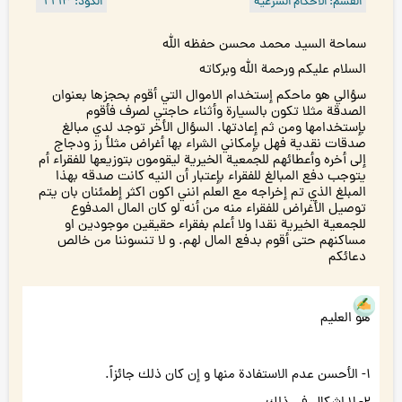
القسم: الأحكام الشرعية
الكود: ٦٦٦۳
سماحة السيد محمد محسن حفظه الله
السلام عليكم ورحمة الله وبركاته
سؤالي هو ماحكم إستخدام الاموال التي أقوم بحجزها بعنوان
الصدقة مثلا تكون بالسيارة وأثناء حاجتي لصرف فأقوم
بإستخدامها ومن ثم إعادتها. السؤال الأخر توجد لدي مبالغ
صدقات نقدية فهل بإمكاني الشراء بها أغراض مثلأ رز ودجاج
إلى أخره وأعطائهم للجمعية الخيرية ليقومون بتوزيعها للفقراء أم
يتوجب دفع المبالغ للفقراء بإعتبار أن النيه كانت صدقه بهذا
المبلغ الذي تم إخراجه مع العلم انني اكون اكثر إطمئنان بان يتم
توصيل الأغراض للفقراء منه من أنه لو كان المال المدفوع
للجمعية الخيرية نقدا ولا أعلم بفقراء حقيقين موجودين او
مساكنهم حتى أقوم بدفع المال لهم. و لا تنسوننا من خالص
دعائكم
هو العليم
۱- الأحسن عدم الاستفادة منها و إن كان ذلك جائزاً.