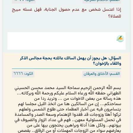
القسم: الأحكام الشرعية
الكود: ٦۳۷۷
إذا اغتسل شخص مع عدم حصول الجنابة، فهل غسله مبيح
للصلاة؟
كلا.
السؤال: هل يجوز أن يهمل السالك عائلته بحجة مجالس الذكر
واللقاء بالإخوان؟
القسم: الأخلاق والعرفان
الكود: ٦٦٦٦
بسم الله الرحمن الرحيم سماحة السيد محمد محسن الحسيني
الطهراني حفظه الله ورعاه السلام عليكم ورحمة الله وبركاته...
هذه رسالة من بعض اﻻخوات من ... وتريد ردا من
سماحتكم... إن من السالكين هنا من اتخذ الليل مجلسا لهم
يتسامرون فيه عن أخبار العظماء حتى طلوع الشمس ولعلهم
تركوا أهلا وزوجات قد فقدوا الإهتمام وسعة الصدر والمساعدة
في تحمل المسئولية معهن.. فهم في عداد الزوار والضيوف في
بيوتهم.. ولكل هذا أدلة وبراهين يحتجون بيها على من
يعارضهم سواء من الزوجات المهملات أو من الرفاق.. بقصص