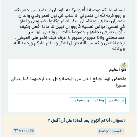
السلام عليكم ورحمة الله ويبركاته. اود ان استفيد من حضرتكم
وارجو قربة لله ان تفدوني انا شاب في اول لعمر ولدي والدان
مقصران تجاهي ويظلماني منذ الضغر وكانوا يضربونني وفعلوا
في نفسي امراض نفسية فأرجو ان تبين لنا ماذا افعل وكيف
يكون تصرفي تجاههم خصوصآ قالت لي والدتي انها غير
مسامحتني واانا مجروح مقهور لا اعرف كيف اقدر على العيش .
ارجو افادتي واكم من الله جزيل لشكر واسلام عليكم ورحمة الله
وبركاته
هو العليم
واخفض لهما جناح الذل من الرحمة وقل رب ارحمهما كما ربياني
صغيرا.
بر الوالدين
رضا الوالدين وعقوقهما
السؤال: أنا لم أتزوج بعد فماذا علي أن أفعل ؟
القسم: الاجتماع
الكود: ٦٦۷۰