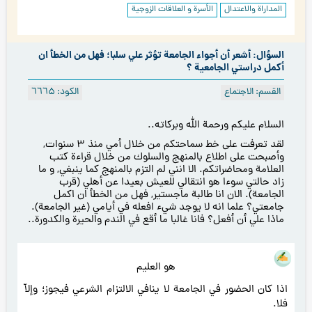
المداراة والاعتدال
الأسرة و العلاقات الزوجية
السؤال: أشعر أن أجواء الجامعة تؤثر علي سلبا؛ فهل من الخطأ ان
أكمل دراستي الجامعية ؟
القسم: الاجتماع
الكود: ٦٦٦۵
السلام عليكم ورحمة الله وبركاته..
لقد تعرفت على خط سماحتكم من خلال أمي منذ ۳ سنوات,
وأصبحت على اطلاع بالمنهج والسلوك من خلال قراءة كتب
العلامة ومحاضراتكم. الا انني لم التزم بالمنهج كما ينبغي, و ما
زاد حالتي سوءا هو انتقالي للعيش بعيدا عن أهلي (قرب
الجامعة). الان انا طالبة ماجستير, فهل من الخطأ ان اكمل
جامعتي؟ علما انه لا يوجد شيء افعله في أيامي (غير الجامعة).
ماذا علي أن أفعل؟ فانا غالبا ما أقع في الندم والحيرة والكدورة..
هو العليم
اذا كان الحضور في الجامعة لا ينافي الالتزام الشرعي فيجوز؛ وإلاّ
فلا.