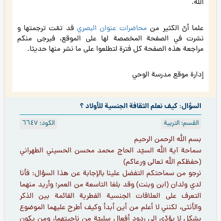
الله.
علما أنّ الكثير من
محاضرات عنوان البصري
قد تمّت ترجمتها و
نشرت في الصفحة المخصصة لها على الموقع، فيرجى منكم
مراجعة هذه الصفحة كل فترة لتطلعوا على ما نشر منها حديثا.
إدارة موقع مدرسة الوحي
السؤال: كيف نعلم الثقافة الجنسية للأولاد ؟
القسم: التربية
الكود: ٦٦٤۷
بسم الله الرحمن الرحيم
سماحة آية الله السيّد الحاج محمد محسن الحسيني الطهراني
(حفظكم الله تعالى ورعاكم)
نرجو من سماحتكم التفضل علينا بالإجابة عن هذا السؤال: فأنا
لدي ولدان (ابن وبنت) وقد بلغا التاسعة من العمر؛ وأريد منهما
التعرف على العلاقات الجنسية الفطرية القائمة بين الذكر
والأنثى، لكنني لا أعلم من أين أبدأ وكيف أطرح عليهما الموضوع
بشكل لا يؤدّي إلى ردود أفعال سلبيّة من ناحيتهما، ومن يكون