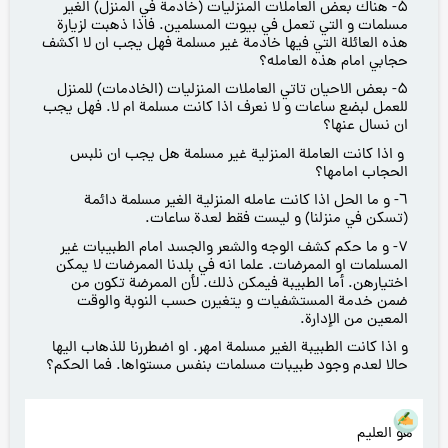
۵- هناك بعض العاملات المنزليات (خادمة في المنزل) الغير
مسلمات و التي تعمل في بيوت المسلمين. فاذا ذهبت لزيارة
هذه العائلة التي فيها خادمة غير مسلمة فهل يجب ان لا اكشف
حجابي امام هذه العامله؟
۵- بعض الاحيان تاتي العاملات المنزليات (الخادمات) للمنزل
للعمل لبضع ساعات و لا نعرف اذا كانت مسلمة ام لا. فهل يجب
ان نسال عنها؟
و اذا كانت العاملة المنزلية غير مسلمة هل يجب ان نلبس
الحجاب امامها؟
٦- و ما الحل اذا كانت عامله المنزلية الغير مسلمة دائمة
(تسكن في منزلنا) و ليست فقط لعدة ساعات.
۷- و ما حكم كشف الوجه والشعر والجسد امام الطبيبات غير
المسلمات او الممرضات. علما انه في بلدنا الممرضات لا يمكن
اختيارهن. أما الطبيبة فيمكن ذلك. لأن الممرضة تكون من
ضمن خدمة المستشفيات و يتغيرن حسب النوبة والوقت
المعين من الإدارة.
و اذا كانت الطبيبة الغير مسلمة امهر. او اضطررنا للذهاب اليها
حالا لعدم وجود طبيبات مسلمات بنفس مستواها. فما الحكم؟
هو العليم