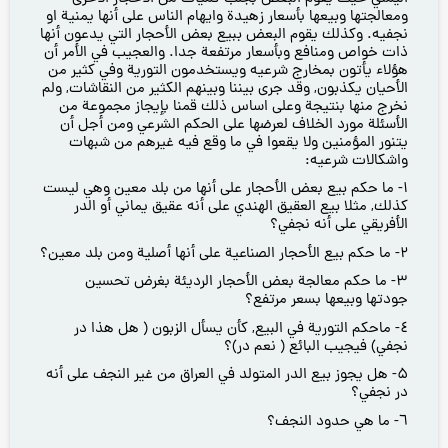
ومعالجتها وبيعها بأسعار زهيدة وايهام الناس على أنها يمنية او
نجفيه. وكذلك يقوم البعض ببيع بعض الأحجار التي يدعون أنها
ذات خواص ومنافع وبأسعار مرتفعة جدا. والعجيب في الأمر أن
هؤلاء يأتون بمخارج شرعيه ويستخدمون التورية وفي كثير من
الأحيان يكذبون, وقد جرى بيننا وبينهم الكثير من النقاشات, ولم
نخرج منها بنتيجة وعلى اساس ذلك قمنا بإيجاز مجموعة من
الأسئلة مورد الخلاف لعرضها على الحكم الشرعي ومن أجل أن
يتنور المؤمنين ولا يقعوا في ما وقع فيه غيرهم من شبهات
واشكالات شرعيه:
۱- ما حكم بيع بعض الأحجار على أنها من بلد معين وهي ليست
كذلك, مثلا بيع العقيق الهندي على أنه عقيق يماني أو الدر
الأفريقي على أنه نجفي؟
۲- ما حكم بيع الأحجار الصناعية على أنها أصلية ومن بلد معين؟
۳- ما حكم معالجة بعض الأحجار الرديئة بغرض تحسين
جودتها وبيعها بسعر مرتفع؟
٤- ماحكم التورية في البيع, كأن يسأل الزبون ( هل هذا در
نجفي) فيجيب البائع ( نعم در)؟
۵- هل يجوز بيع الدر المتولد في العراق من غير النجف على أنه
در نجفي؟
٦- ما هي حدود النجف؟