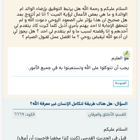
السلام عليكم و رحمة الله هل يرتبط التوفيق بإرضاء الوالد ام
الوالدة و ما هي بعض الأعمال لرؤية الميت ؟ انا لم أتزوج بعد
هل صحيح ان هذا يؤثر على الصعود الروحي دعوت الله و لم
تتحقق الإجابة لا احد يهتم بأمري أذبل كلما كبرت كاد يتقدم لي
أحدهم و انا رفضته لسبب ما و لم يتقدم لي احد ؟ هل يجوز لي
ان أدعو الله ليقبض روحي ؟ ما افضل عمل لقبول الصيام ؟
هو العليم
يجب أن تتوكلوا على الله وتستعينوا به في جميع الأمور.
العنوسة
السؤال: هل هناك طريقة لتكامل الإنسان غير معرفة الله؟
القسم: الأخلاق والعرفان
الكود: ٦٦٦٩
السلام عليكم
قيل في الحديث القدسي (كنت كنزا مخفيا فاحببت أن أعرف)