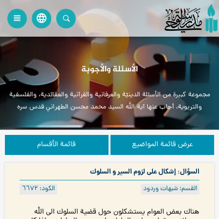
language
view_headline
close
search
الأسئلة والأجوبة
مجموعة كبيرة من الأسئلة الدينيّة والعرفانية والقرآنية والعقائدية، والفلسفية
والتربوية، أجاب عنها آية الله السيد محمد محسن الطهراني قدس سره
عرض قائمة المواضيع
قائمة الأقسام
السؤال: إشكال على لزوم السير و السلوك
القسم: شبهات وردود
الكود: ٦٦۷۲
هناك بعض العوام يستشكلون حول قضية السلوك الى الله