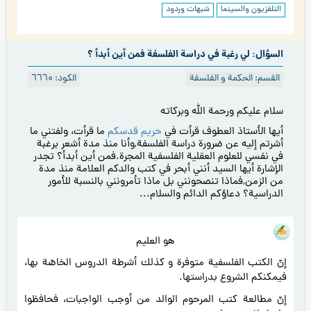
التلفزيون والسينما
شبهات وردود
السؤال: لي رغبة في دراسة الفلسفة فمن أين أبدأ ؟
القسم: الحكمة و الفلسفة
الكود: ٦٦٦۰
سلام عليكم ورحمة الله وبركاته
أيها الأستاذ العطوف قرأت في
حريم قدسكم
ما قرأت، ولفتني ما
أشرتم إليه عن ضرورة دراسة الفلسفة,وأنا منذ مدة أشعر برغبة
في نفسي للعلوم العقلية الفلسفية المجرة.فمن أين أبدأ؟ تجدر
الإشارة أيها السيد أنني أبحر في كتب والدكم العلامة منذ مدة
من الزمن,فماذا تنصحونني بل ماذا تأمرونني بالنسبة للأمور
الدراسية؟ دعاؤكم الدائم والسلام...
هو العليم
إنّ الكتب الفلسفية متوفرة و كذلك أشرطة الدروس الخاصّة بها،
فيمكنكم الشروع بدراستها.
إنّ مطالعة كتب المرحوم الوالد من أوجب الواجبات، فحافظوا