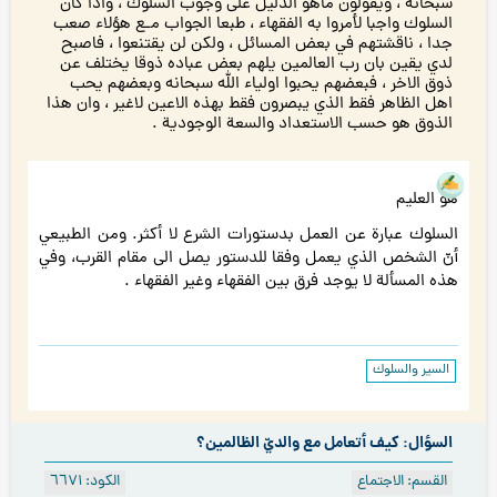
سبحانه ، ويقولون ماهو الدليل على وجوب السلوك ، واذا كان
السلوك واجبا لأمروا به الفقهاء ، طبعا الجواب مـع هؤلاء صعب
جدا ، ناقشتهم في بعض المسائل ، ولكن لن يقتنعوا ، فاصبح
لدي يقين بان رب العالمين يلهم بعض عباده ذوقا يختلف عن
ذوق الاخر ، فبعضهم يحبوا اولياء الله سبحانه وبعضهم يحب
اهل الظاهر فقط الذي يبصرون فقط بهذه الاعين لاغير ، وان هذا
الذوق هو حسب الاستعداد والسعة الوجودية .
هو العليم
السلوك عبارة عن العمل بدستورات الشرع لا أكثر. ومن الطبيعي
أنّ الشخص الذي يعمل وفقا للدستور يصل الى مقام القرب، وفي
هذه المسألة لا يوجد فرق بين الفقهاء وغير الفقهاء .
السير والسلوك
السؤال: كيف أتعامل مع والديّ الظالمين؟
القسم: الاجتماع
الكود: ٦٦۷۱