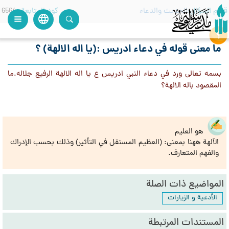
قسم السؤال
الحديث والدعاء
كود المتابعة
6564
language
view_headline
close
search
ما معنى قوله في دعاء ادريس :(يا اله الالهة) ؟
بسمه تعالى ورد في دعاء النبي ادريس ع يا اله الالهة الرفيع جلاله.ما
المقصود باله الالهة؟
هو العليم
الآلهة ههنا بمعنى: (العظيم المستقل في التأثير) وذلك بحسب الإدراك
والفهم المتعارف.
المواضيع ذات الصلة
الأدعية و الزيارات
المستندات المرتبطة