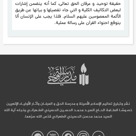
حقیقة توحید و عرفان الحق تعالی، کما أنه يتضمن إشارات
لبعض التكاليف الكلية و التي جاء تفصیلها و بیانها عن طریق
الأئمة المعصومین علیهم السلام. فلذا یجب علی الإنسان ألا
یتوقع احتواء القرآن علی رسالة عملیة.
نشر وتبليغ تعاليم الإسلام الأصيلة و مدرسة الحق و العرفـان وآثـار الأوليـاء الإلهيين
خصـوصًـا العلـامة الحـاج السيـد محمـد الحسـين الحسيني الطـهرانـي ونجله آية الله
السيد محمد محسن الحسيني الطهراني قدّس الله سرّهما.