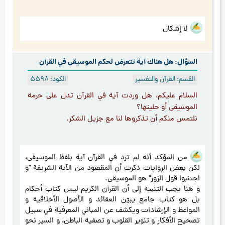
لا إشكال
السؤال: هل هناك آية تتعرض لحكم الموسيقى في القرآن
القسم: القرآن والتفسير
الكود: ۵۵٩۸
السلام علیکم، هل وردت آیة في القرآن تدل على حرمة
الموسیقی أو حلیتها؟
نلتمس منکم أن تذکروها لنا مع جزیل الشکر.
من المؤکد أنه لم ترد في القرآن آیة بلفظ الموسیقی،
لکن بعض الروایات ذکرت أن المقصود من الآیة الشریفة "و
اجتنبوا قول الزور" هو الموسیقی.
و هنا یجب التنبیه إلی أن القرآن الکریم لیس کتاب أحکام
بل هو کتاب جامع يبيّن العقائد و الأصول الأخلاقیة و
المواعظ و الإرشادات ويكشف عن المباني المعرفیة في سبیل
تصحیح الأفکار و تنویر القلوب و تصفية الباطن، و السیر نحو