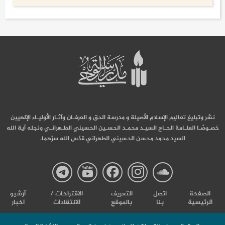
نشر وتبليغ تعاليم الإسلام الأصيلة و مدرسة الحق و العرفـان وآثـار الأوليـاء الإلهيين
خصـوصًـا العلـامة الحـاج السيـد محمـد الحسـين الحسيني الطـهرانـي ونجله آية الله
السيد محمد محسن الحسيني الطهراني قدّس الله سرّهما.
صفحة
صفحة
صفحة
صفحة
صفحة
الصفحة
اتصل
التعریف
الاقتراحات /
آرشیو
الرئيسية
بنا
بالموقع
الانتقادات
اخبار
مدرسة
مدرسة
مدرسة
مدرسة
مدرس