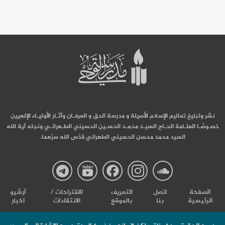
نشر وتبليغ تعاليم الإسلام الأصيلة و مدرسة الحق و العرفـان وآثـار الأوليـاء الإلهيين
خصـوصًـا العلـامة الحـاج السيـد محمـد الحسـين الحسيني الطـهرانـي ونجله آية الله
السيد محمد محسن الحسيني الطهراني قدّس الله سرّهما.
صفحة
صفحة
صفحة
صفحة
صفحة
الصفحة
اتصل
التعریف
الاقتراحات /
آرشیو
الرئيسية
بنا
بالموقع
الانتقادات
اخبار
مدرسة
مدرسة
مدرسة
مدرسة
مدرس