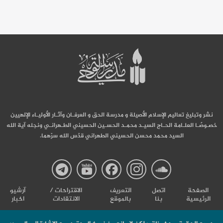
نشر وتبليغ تعاليم الإسلام الأصيلة و مدرسة الحق و العرفـان وآثـار الأوليـاء الإلهيين
خصـوصًـا العلـامة الحـاج السيـد محمـد الحسـين الحسيني الطـهرانـي ونجله آية الله
السيد محمد محسن الحسيني الطهراني قدّس الله سرّهما.
صفحة
صفحة
صفحة
صفحة
صفحة
الصفحة
اتصل
التعریف
الاقتراحات /
آرشیو
الرئيسية
بنا
بالموقع
الانتقادات
اخبار
مدرسة
مدرسة
مدرسة
مدرسة
مدرس