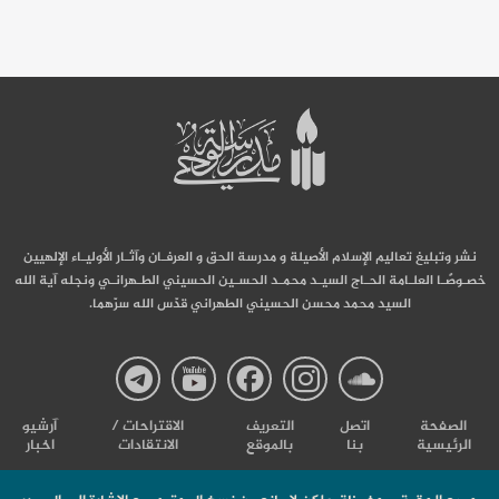
نشر وتبليغ تعاليم الإسلام الأصيلة و مدرسة الحق و العرفـان وآثـار الأوليـاء الإلهيين
خصـوصًـا العلـامة الحـاج السيـد محمـد الحسـين الحسيني الطـهرانـي ونجله آية الله
السيد محمد محسن الحسيني الطهراني قدّس الله سرّهما.
صفحة
صفحة
صفحة
صفحة
صفحة
الصفحة
اتصل
التعریف
الاقتراحات /
آرشیو
الرئيسية
بنا
بالموقع
الانتقادات
اخبار
مدرسة
مدرسة
مدرسة
مدرسة
مدرس