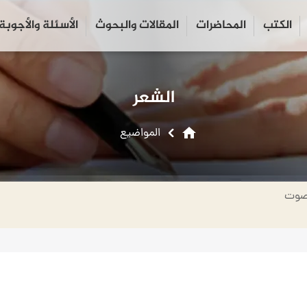
الكتب
المحاضرات
المقالات والبحوث
الأسئلة والأجوبة
close
search
الشعر
home
المواضیع
صوت