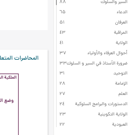
السير والسلوك
۸۸
الدعاء
٦۵
العرفان
۵۱
المراقبة
٤۳
الولاية
٤۱
أحوال العرفاء والأولياء
۳۷
المحاضرات المتعل
ضرورة الأستاذ في السير و السلوك
۳۳
التوحيد
۳۱
الملكية ال
الإمامة
۲۸
العلم
۲۷
وضع الح
الدستورات والبرامج السلوكية
۲٤
الولاية التكوينية
۲۳
العبودية
۲۲
ثقافة عاشوراء
۲۲