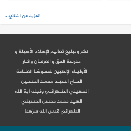
المزيد من النتائج...
نشر وتبليغ تعاليم الإسلام الأصيلة و
مدرسة الحق و العرفـان وآثـار
الأوليـاء الإلهيين خصـوصًـا العلـامة
الحـاج السيـد محمـد الحسـين
الحسيني الطـهرانـي ونجله آية الله
السيد محمد محسن الحسيني
الطهراني قدّس الله سرّهما.