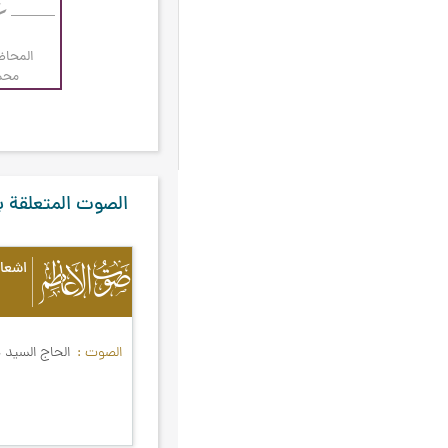
الحكومة الإسلامية
۱۸
المحاض
الذكر
۱۸
محس
الحج
۱۷
الذنوب والتوبة
۱۷
الفطرة
۱۷
الصوت المتعلقة ب
المرأة
۱۷
الدنيا
۱٦
اشعا
المباني السلوكية
۱٦
تلاوة القرآن الكريم
۱٦
الأدعية و الزيارات
۱۵
الصوت
الحاج السيد 
التوصيات العامّة لشهر رجب
۱۵
المعاد
۱۵
الولي الكامل
۱۵