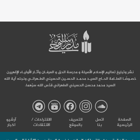
نشر وتبليغ تعاليم الإسلام الأصيلة و مدرسة الحق و العرفـان وآثـار الأوليـاء الإلهيين
خصـوصًـا العلـامة الحـاج السيـد محمـد الحسـين الحسيني الطـهرانـي ونجله آية الله
السيد محمد محسن الحسيني الطهراني قدّس الله سرّهما.
صفحة
صفحة
صفحة
صفحة
صفحة
الصفحة
اتصل
التعریف
الاقتراحات /
آرشیو
الرئيسية
بنا
بالموقع
الانتقادات
اخبار
مدرسة
مدرسة
مدرسة
مدرسة
مدرس