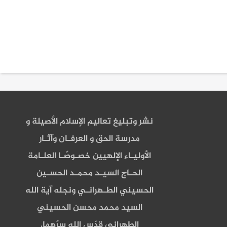
نشر وتبليغ تعاليم الإسلام الأصيلة و
مدرسة الحق و العرفـان وآثـار
الأوليـاء الإلهيين خصـوصًـا العلـامة
الحـاج السيـد محمـد الحسـين
الحسيني الطـهرانـي ونجله آية الله
السيد محمد محسن الحسيني
الطهراني قدّس الله سرّهما.