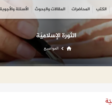
الكتب
المحاضرات
المقالات والبحوث
الأسئلة والأجوبة
close
search
الثورة الإسلاميّة
home
المواضیع
ّة