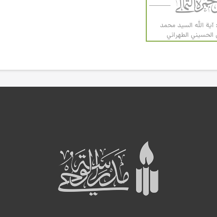
 آية الله السيد محمد
لحسيني الطهراني