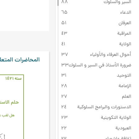
السير والسلوك
۸۸
الدعاء
٦۵
العرفان
۵۱
المراقبة
٤۳
الولاية
٤۱
أحوال العرفاء والأولياء
۳۷
المحاضرات المتعل
ضرورة الأستاذ في السير و السلوك
۳۳
التوحيد
۳۱
سنه ۱٤۲۱
الإمامة
۲۸
العلم
۲۷
حلم الاست
الدستورات والبرامج السلوكية
۲٤
الولاية التكوينية
۲۳
العبودية
۲۲
ثقافة عاشوراء
۲۲