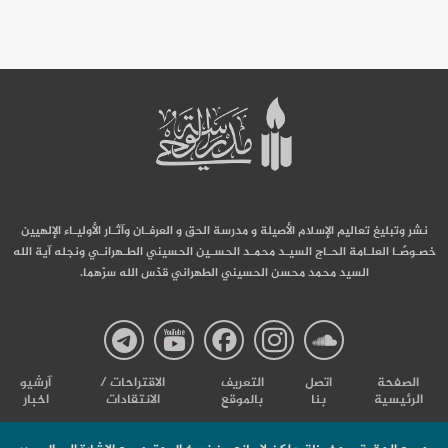
نشر وتبليغ تعاليم الإسلام الأصيلة و مدرسة الحق و العرفـان وآثـار الأوليـاء الإلهيين
خصـوصًـا العلـامة الحـاج السيـد محمـد الحسـين الحسيني الطـهرانـي ونجله آية الله
السيد محمد محسن الحسيني الطهراني قدّس الله سرّهما.
صفحة
صفحة
صفحة
صفحة
صفحة
الصفحة
اتصل
التعریف
الاقتراحات /
آرشیو
الرئيسية
بنا
بالموقع
الانتقادات
اخبار
مدرسة
مدرسة
مدرسة
مدرسة
مدرس