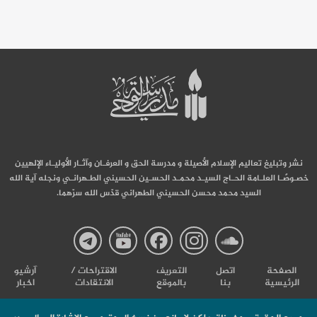
نشر وتبليغ تعاليم الإسلام الأصيلة و مدرسة الحق و العرفـان وآثـار الأوليـاء الإلهيين
خصـوصًـا العلـامة الحـاج السيـد محمـد الحسـين الحسيني الطـهرانـي ونجله آية الله
السيد محمد محسن الحسيني الطهراني قدّس الله سرّهما.
صفحة
صفحة
صفحة
صفحة
صفحة
الصفحة
اتصل
التعریف
الاقتراحات /
آرشیو
الرئيسية
بنا
بالموقع
الانتقادات
اخبار
مدرسة
مدرسة
مدرسة
مدرسة
مدرس