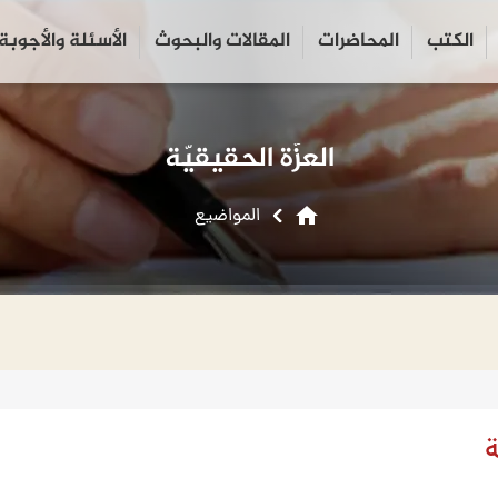
الكتب
المحاضرات
المقالات والبحوث
الأسئلة والأجوبة
close
search
العزّة الحقيقيّة
home
المواضیع
ة