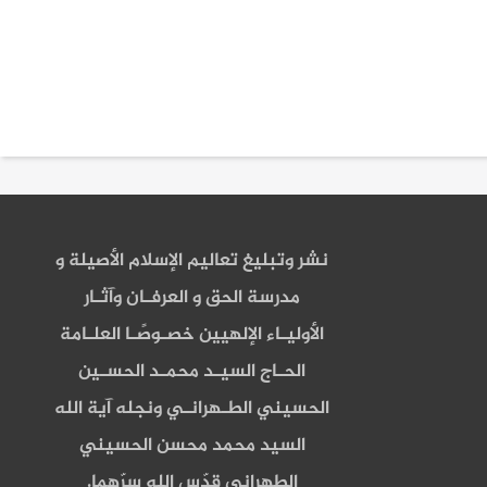
نشر وتبليغ تعاليم الإسلام الأصيلة و
مدرسة الحق و العرفـان وآثـار
الأوليـاء الإلهيين خصـوصًـا العلـامة
الحـاج السيـد محمـد الحسـين
الحسيني الطـهرانـي ونجله آية الله
السيد محمد محسن الحسيني
الطهراني قدّس الله سرّهما.