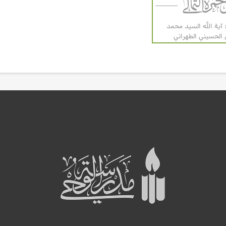
 آية الله السيد محمد
لحسيني الطهراني