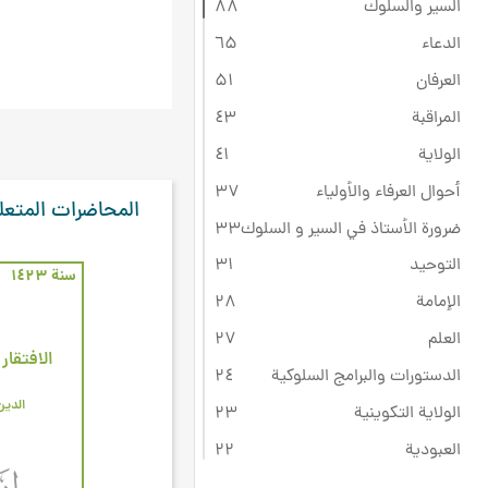
السير والسلوك
۸۸
الدعاء
٦۵
العرفان
۵۱
المراقبة
٤۳
الولاية
٤۱
أحوال العرفاء والأولياء
۳۷
المحاضرات المتعل
ضرورة الأستاذ في السير و السلوك
۳۳
التوحيد
۳۱
سنة ۱٤۲۳
الإمامة
۲۸
العلم
۲۷
الافتقار
الدستورات والبرامج السلوكية
۲٤
الدين
الولاية التكوينية
۲۳
العبودية
۲۲
ثقافة عاشوراء
۲۲