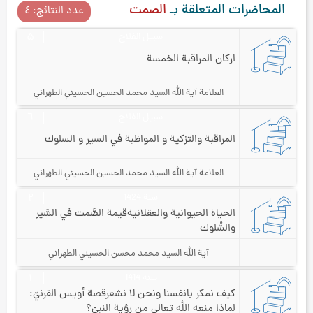
المحاضرات المتعلقة بـ
الصمت
عدد النتائج: ٤
سبيل الفلاح
۵
اركان المراقبة الخمسة
العلامة آیة الله السيد محمد الحسين الحسيني الطهراني
سبيل الفلاح
٦
المراقبة والتزكية و المواظبة في السير و السلوك
العلامة آیة الله السيد محمد الحسين الحسيني الطهراني
سنة 1424
۲
الحياة الحيوانية والعقلانية
قيمة الصَّمت في السَّير
والسُّلوك
آية الله السيد محمد محسن الحسيني الطهراني
سنه 1414
۱
كيف نمكر بانفسنا ونحن لا نشعر
قصة أويس القرنيّ:
لماذا منعه الله تعالى من رؤية النبيّ؟