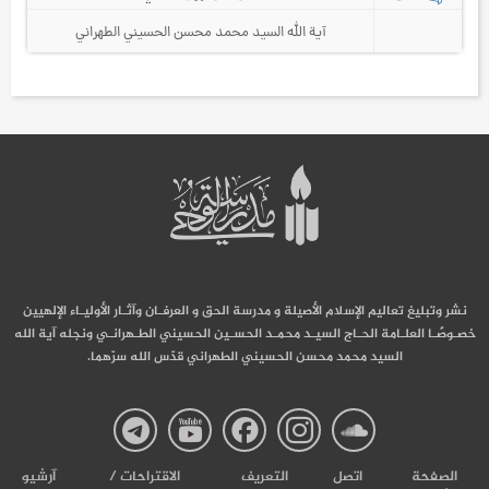
آية الله السيد محمد محسن الحسيني الطهراني
نشر وتبليغ تعاليم الإسلام الأصيلة و مدرسة الحق و العرفـان وآثـار الأوليـاء الإلهيين
خصـوصًـا العلـامة الحـاج السيـد محمـد الحسـين الحسيني الطـهرانـي ونجله آية الله
السيد محمد محسن الحسيني الطهراني قدّس الله سرّهما.
صفحة
صفحة
صفحة
صفحة
صفحة
الصفحة
اتصل
التعریف
الاقتراحات /
آرشیو