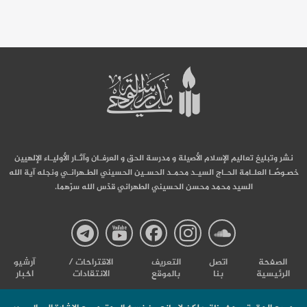
نشر وتبليغ تعاليم الإسلام الأصيلة و مدرسة الحق و العرفـان وآثـار الأوليـاء الإلهيين
خصـوصًـا العلـامة الحـاج السيـد محمـد الحسـين الحسيني الطـهرانـي ونجله آية الله
السيد محمد محسن الحسيني الطهراني قدّس الله سرّهما.
صفحة
صفحة
صفحة
صفحة
صفحة
الصفحة
اتصل
التعریف
الاقتراحات /
آرشیو
الرئيسية
بنا
بالموقع
الانتقادات
اخبار
مدرسة
مدرسة
مدرسة
مدرسة
مدرس