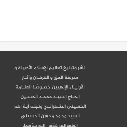
نشر وتبليغ تعاليم الإسلام الأصيلة و
مدرسة الحق و العرفـان وآثـار
الأوليـاء الإلهيين خصـوصًـا العلـامة
الحـاج السيـد محمـد الحسـين
الحسيني الطـهرانـي ونجله آية الله
السيد محمد محسن الحسيني
الطهراني قدّس الله سرّهما.