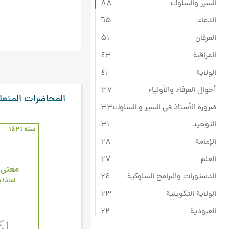
السير والسلوك
۸۸
الدعاء
٦۵
العرفان
۵۱
المراقبة
٤۳
الولاية
٤۱
أحوال العرفاء والأولياء
۳۷
المحاضرات المتعل
ضرورة الأستاذ في السير و السلوك
۳۳
التوحيد
۳۱
سنه ۱٤۲۱
الإمامة
۲۸
العلم
۲۷
معنى 
الدستورات والبرامج السلوكية
۲٤
لماذا ي
الولاية التكوينية
۲۳
العبودية
۲۲
ثقافة عاشوراء
۲۲