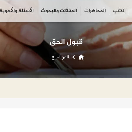
الكتب
المحاضرات
المقالات والبحوث
الأسئلة والأجوبة
close
search
قبول الحق
home
المواضیع