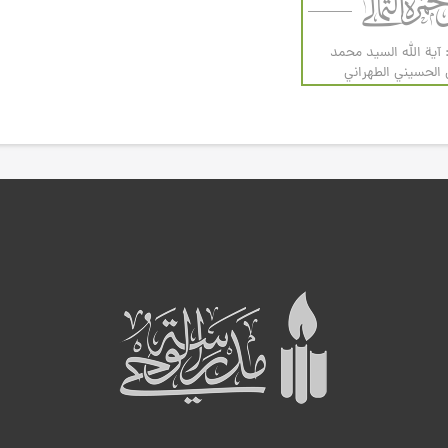
 آية الله السيد محمد
لحسيني الطهراني