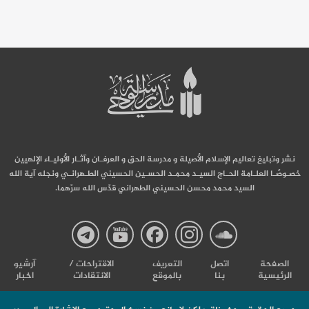
نشر وتبليغ تعاليم الإسلام الأصيلة و مدرسة الحق و العرفـان وآثـار الأوليـاء الإلهيين
خصـوصًـا العلـامة الحـاج السيـد محمـد الحسـين الحسيني الطـهرانـي ونجله آية الله
السيد محمد محسن الحسيني الطهراني قدّس الله سرّهما.
صفحة
صفحة
صفحة
صفحة
صفحة
الصفحة
اتصل
التعریف
الاقتراحات /
آرشیو
الرئيسية
بنا
بالموقع
الانتقادات
اخبار
مدرسة
مدرسة
مدرسة
مدرسة
مدرس