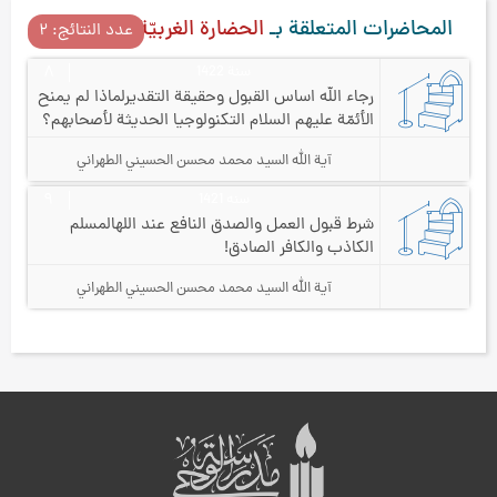
المحاضرات المتعلقة بـ
الحضارة الغربيّة
عدد النتائج: ۲
سنة 1422
۸
رجاء الله اساس القبول وحقيقة التقدير
لماذا لم يمنح
الأئمّة عليهم السلام التكنولوجيا الحديثة لأصحابهم؟
آية الله السيد محمد محسن الحسيني الطهراني
سنه 1421
٩
شرط قبول العمل والصدق النافع عند الله
المسلم
الكاذب والكافر الصادق!
آية الله السيد محمد محسن الحسيني الطهراني