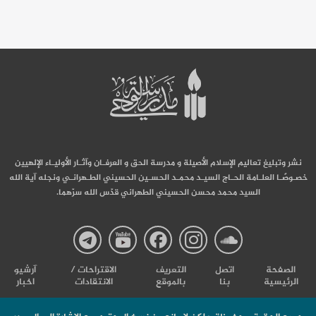
نشر وتبليغ تعاليم الإسلام الأصيلة و مدرسة الحق و العرفـان وآثـار الأوليـاء الإلهيين
خصـوصًـا العلـامة الحـاج السيـد محمـد الحسـين الحسيني الطـهرانـي ونجله آية الله
السيد محمد محسن الحسيني الطهراني قدّس الله سرّهما.
صفحة
صفحة
صفحة
صفحة
صفحة
الصفحة
اتصل
التعریف
الاقتراحات /
آرشیو
الرئيسية
بنا
بالموقع
الانتقادات
اخبار
مدرسة
مدرسة
مدرسة
مدرسة
مدرس