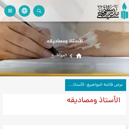
language
view_headline
close
search
الأستاذ ومصاديقه
home
المواضیع
عرض قائمة المواضيع: الأستاذ ومصاديقه
الأستاذ ومصاديقه