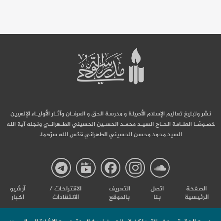
نشر وتبليغ تعاليم الإسلام الأصيلة و مدرسة الحق و العرفـان وآثـار الأوليـاء الإلهيين
خصـوصًـا العلـامة الحـاج السيـد محمـد الحسـين الحسيني الطـهرانـي ونجله آية الله
السيد محمد محسن الحسيني الطهراني قدّس الله سرّهما.
صفحة
صفحة
صفحة
صفحة
صفحة
الصفحة
اتصل
التعریف
الاقتراحات /
آرشیو
الرئيسية
بنا
بالموقع
الانتقادات
اخبار
مدرسة
مدرسة
مدرسة
مدرسة
مدرس