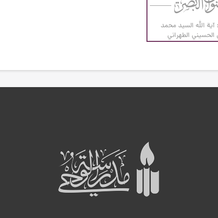
 آية الله السيد محمد
لحسيني الطهراني