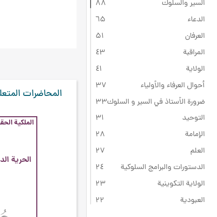
السير والسلوك
۸۸
الدعاء
٦۵
العرفان
۵۱
المراقبة
٤۳
الولاية
٤۱
أحوال العرفاء والأولياء
۳۷
المحاضرات المتعل
ضرورة الأستاذ في السير و السلوك
۳۳
التوحيد
۳۱
الملكية الحقي
الإمامة
۲۸
العلم
۲۷
الحرية الد
الدستورات والبرامج السلوكية
۲٤
الولاية التكوينية
۲۳
العبودية
۲۲
ثقافة عاشوراء
۲۲