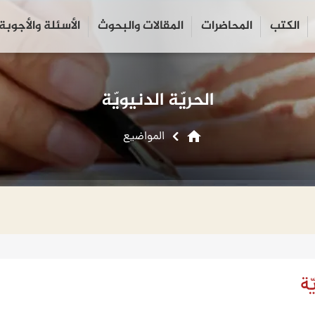
الكتب
المحاضرات
المقالات والبحوث
الأسئلة والأجوبة
close
search
الحريّة الدنيويّة
home
المواضیع
ّة