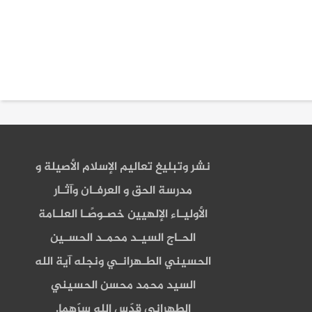
نشر وتبليغ تعاليم الإسلام الأصيلة و
مدرسة الحق و العرفـان وآثـار
الأوليـاء الإلهيين خصـوصًـا العلـامة
الحـاج السيـد محمـد الحسـين
الحسيني الطـهرانـي ونجله آية الله
السيد محمد محسن الحسيني
الطهراني قدّس الله سرّهما.