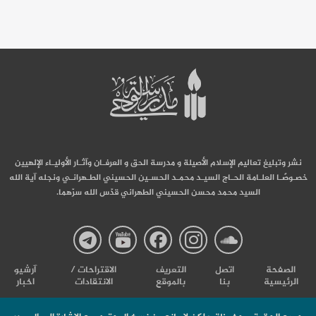
نشر وتبليغ تعاليم الإسلام الأصيلة و مدرسة الحق و العرفـان وآثـار الأوليـاء الإلهيين
خصـوصًـا العلـامة الحـاج السيـد محمـد الحسـين الحسيني الطـهرانـي ونجله آية الله
السيد محمد محسن الحسيني الطهراني قدّس الله سرّهما.
صفحة
صفحة
صفحة
صفحة
صفحة
الصفحة
اتصل
التعریف
الاقتراحات /
آرشیو
الرئيسية
بنا
بالموقع
الانتقادات
اخبار
مدرسة
مدرسة
مدرسة
مدرسة
مدرس