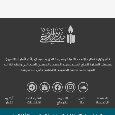
نشر وتبليغ تعاليم الإسلام الأصيلة و مدرسة الحق و العرفـان وآثـار الأوليـاء الإلهيين
خصـوصًـا العلـامة الحـاج السيـد محمـد الحسـين الحسيني الطـهرانـي ونجله آية الله
السيد محمد محسن الحسيني الطهراني قدّس الله سرّهما.
صفحة
صفحة
صفحة
صفحة
صفحة
الصفحة
اتصل
التعریف
الاقتراحات /
آرشیو
الرئيسية
بنا
بالموقع
الانتقادات
اخبار
مدرسة
مدرسة
مدرسة
مدرسة
مدرس