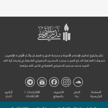
نشر وتبليغ تعاليم الإسلام الأصيلة و مدرسة الحق و العرفـان وآثـار الأوليـاء الإلهيين
خصـوصًـا العلـامة الحـاج السيـد محمـد الحسـين الحسيني الطـهرانـي ونجله آية الله
السيد محمد محسن الحسيني الطهراني قدّس الله سرّهما.
صفحة
صفحة
صفحة
صفحة
صفحة
الصفحة
اتصل
التعریف
الاقتراحات /
آرشیو
الرئيسية
بنا
بالموقع
الانتقادات
اخبار
مدرسة
مدرسة
مدرسة
مدرسة
مدرس