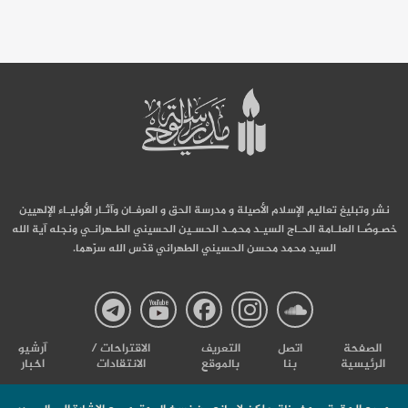
نشر وتبليغ تعاليم الإسلام الأصيلة و مدرسة الحق و العرفـان وآثـار الأوليـاء الإلهيين
خصـوصًـا العلـامة الحـاج السيـد محمـد الحسـين الحسيني الطـهرانـي ونجله آية الله
السيد محمد محسن الحسيني الطهراني قدّس الله سرّهما.
صفحة
صفحة
صفحة
صفحة
صفحة
الصفحة
اتصل
التعریف
الاقتراحات /
آرشیو
الرئيسية
بنا
بالموقع
الانتقادات
اخبار
مدرسة
مدرسة
مدرسة
مدرسة
مدرس