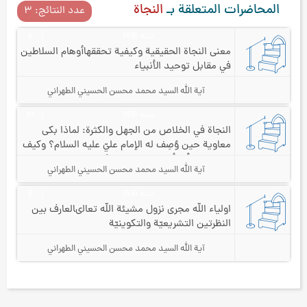
المحاضرات المتعلقة بـ
النجاة
عدد النتائج: ۳
سنه 1416
۲
معنى النجاة الحقيقية وكيفية تحققها
أوهام السلاطين
في مقابل توحيد الأنبياء
آية الله السيد محمد محسن الحسيني الطهراني
سنه 1416
۳
النجاة في الخلاص من الجهل والكثرة
: لماذا بكى
معاوية حين وُصِف له الإمام عليّ عليه السلام؟ وكيف
يُجبر الصدقُ الأعداء على الاعتراف بالحق؟
آية الله السيد محمد محسن الحسيني الطهراني
سنه 1416
٤
اولياء الله مجرى نزول مشيئة الله تعالى
العارف بين
النظرتين التشريعيّة والتكوينيّة
آية الله السيد محمد محسن الحسيني الطهراني