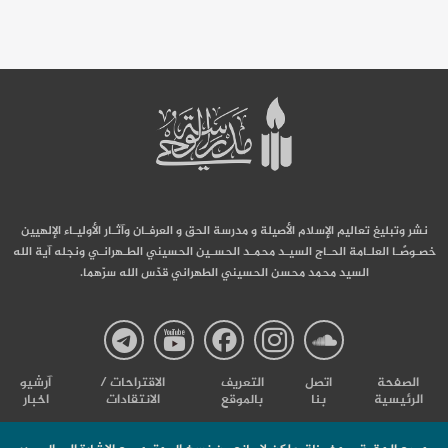
نشر وتبليغ تعاليم الإسلام الأصيلة و مدرسة الحق و العرفـان وآثـار الأوليـاء الإلهيين
خصـوصًـا العلـامة الحـاج السيـد محمـد الحسـين الحسيني الطـهرانـي ونجله آية الله
السيد محمد محسن الحسيني الطهراني قدّس الله سرّهما.
صفحة
صفحة
صفحة
صفحة
صفحة
الصفحة
اتصل
التعریف
الاقتراحات /
آرشیو
الرئيسية
بنا
بالموقع
الانتقادات
اخبار
مدرسة
مدرسة
مدرسة
مدرسة
مدرس