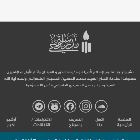
نشر وتبليغ تعاليم الإسلام الأصيلة و مدرسة الحق و العرفـان وآثـار الأوليـاء الإلهيين
خصـوصًـا العلـامة الحـاج السيـد محمـد الحسـين الحسيني الطـهرانـي ونجله آية الله
السيد محمد محسن الحسيني الطهراني قدّس الله سرّهما.
صفحة
صفحة
صفحة
صفحة
صفحة
الصفحة
اتصل
التعریف
الاقتراحات /
آرشیو
الرئيسية
بنا
بالموقع
الانتقادات
اخبار
مدرسة
مدرسة
مدرسة
مدرسة
مدرس