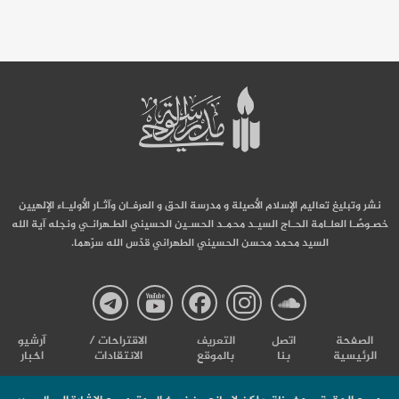
نشر وتبليغ تعاليم الإسلام الأصيلة و مدرسة الحق و العرفـان وآثـار الأوليـاء الإلهيين
خصـوصًـا العلـامة الحـاج السيـد محمـد الحسـين الحسيني الطـهرانـي ونجله آية الله
السيد محمد محسن الحسيني الطهراني قدّس الله سرّهما.
صفحة
صفحة
صفحة
صفحة
صفحة
الصفحة
اتصل
التعریف
الاقتراحات /
آرشیو
الرئيسية
بنا
بالموقع
الانتقادات
اخبار
مدرسة
مدرسة
مدرسة
مدرسة
مدرس