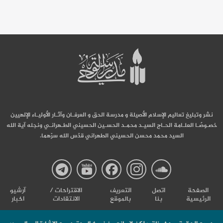
نشر وتبليغ تعاليم الإسلام الأصيلة و مدرسة الحق و العرفـان وآثـار الأوليـاء الإلهيين
خصـوصًـا العلـامة الحـاج السيـد محمـد الحسـين الحسيني الطـهرانـي ونجله آية الله
السيد محمد محسن الحسيني الطهراني قدّس الله سرّهما.
صفحة
صفحة
صفحة
صفحة
صفحة
الصفحة
اتصل
التعریف
الاقتراحات /
آرشیو
الرئيسية
بنا
بالموقع
الانتقادات
اخبار
مدرسة
مدرسة
مدرسة
مدرسة
مدرس