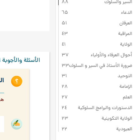
السير والسلوك
۸۸
الدعاء
٦۵
العرفان
۵۱
المراقبة
٤۳
الولاية
٤۱
أحوال العرفاء والأولياء
۳۷
الأسئلة والأجوبة ا
ضرورة الأستاذ في السير و السلوك
۳۳
التوحيد
۳۱
ال
الإمامة
۲۸
العلم
۲۷
هل
الدستورات والبرامج السلوكية
۲٤
الولاية التكوينية
۲۳
العبودية
۲۲
ثقافة عاشوراء
۲۲