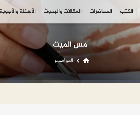
الكتب
المحاضرات
المقالات والبحوث
الأسئلة والأجوبة
close
search
مس الميت
home
المواضیع