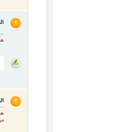
الحكومة الإسلامية
۱۸
الذكر
۱۸
ال
الحج
۱۷
الذنوب والتوبة
۱۷
هل
الفطرة
۱۷
المرأة
۱۷
الدنيا
۱٦
المباني السلوكية
۱٦
تلاوة القرآن الكريم
۱٦
ال
الأدعية و الزيارات
۱۵
التوصيات العامّة لشهر رجب
۱۵
هل
المعاد
۱۵
من
الولي الكامل
۱۵