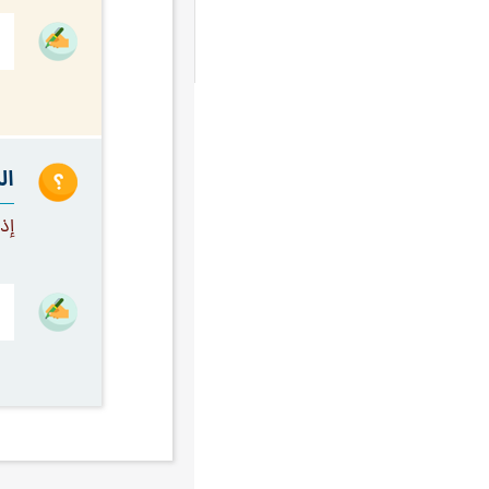
التوحيد الأفعالي
۱٤
السلوك إلى الله
۱٤
الصلاة
۱٤
حجية أولياء الله
۱٤
ال
اتباع الحق
۱۳
الإخلاص
۱۳
إذ
التسليم
۱۳
العقل
۱۳
تهذيب النفس
۱۳
كتمان الحق
۱۳
مسائل الاختلاط
۱۳
الأستاذ السلوكي
۱۲
الأسرة و العلاقات الزوجية
۱۲