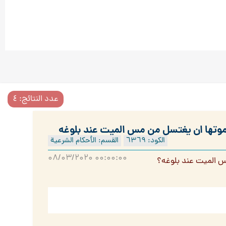
عدد النتائج: ٤
موتها ان يغتسل من مس الميت عند بلوغه
الكود: ٦۳٦٩
القسم: الأحكام الشرعية
۰۸/۰۳/۲۰۲۰ ۰۰:۰۰:۰۰
س الميت عند بلوغه؟