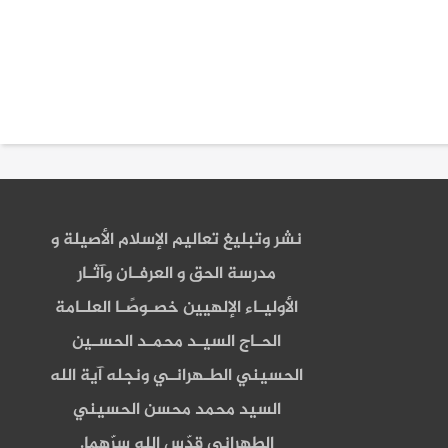
نشر وتبليغ تعاليم الإسلام الأصيلة و
مدرسة الحق و العرفـان وآثـار
الأوليـاء الإلهيين خصـوصًـا العلـامة
الحـاج السيـد محمـد الحسـين
الحسيني الطـهرانـي ونجله آية الله
السيد محمد محسن الحسيني
الطهراني قدّس الله سرّهما.