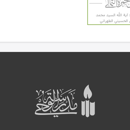
 آية الله السيد محمد
لحسيني الطهراني