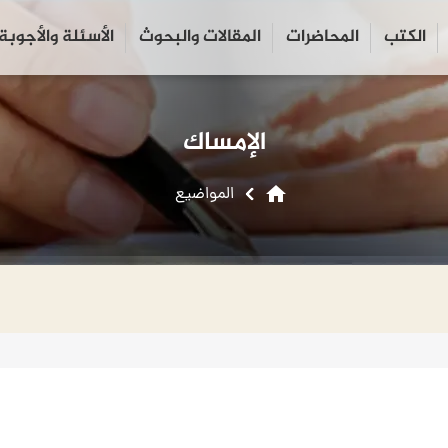
الكتب
المحاضرات
المقالات والبحوث
الأسئلة والأجوبة
close
search
الإمساك
home
المواضیع