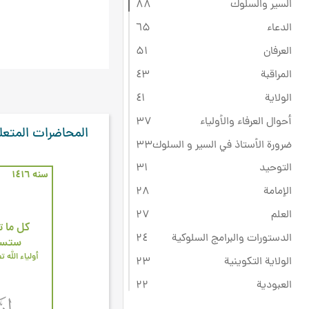
السير والسلوك
۸۸
الدعاء
٦۵
العرفان
۵۱
المراقبة
٤۳
الولاية
٤۱
أحوال العرفاء والأولياء
۳۷
المحاضرات المتعل
ضرورة الأستاذ في السير و السلوك
۳۳
التوحيد
۳۱
سنه ۱٤۱٦
الإمامة
۲۸
العلم
۲۷
كل ما ت
الدستورات والبرامج السلوكية
۲٤
ستستر
أولياء الله ت
الولاية التكوينية
۲۳
العبودية
۲۲
ثقافة عاشوراء
۲۲