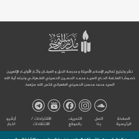
نشر وتبليغ تعاليم الإسلام الأصيلة و مدرسة الحق و العرفـان وآثـار الأوليـاء الإلهيين
خصـوصًـا العلـامة الحـاج السيـد محمـد الحسـين الحسيني الطـهرانـي ونجله آية الله
السيد محمد محسن الحسيني الطهراني قدّس الله سرّهما.
صفحة
صفحة
صفحة
صفحة
صفحة
الصفحة
اتصل
التعریف
الاقتراحات /
آرشیو
الرئيسية
بنا
بالموقع
الانتقادات
اخبار
مدرسة
مدرسة
مدرسة
مدرسة
مدرس