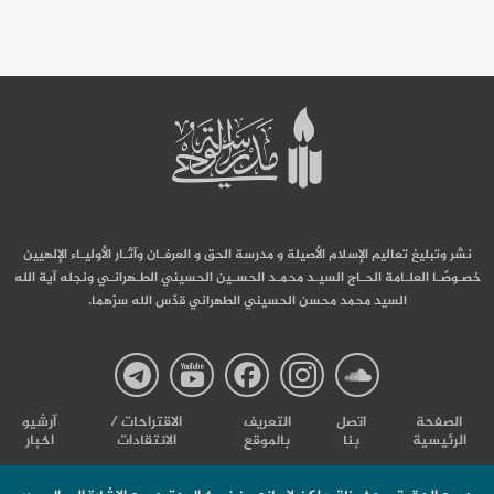
نشر وتبليغ تعاليم الإسلام الأصيلة و مدرسة الحق و العرفـان وآثـار الأوليـاء الإلهيين
خصـوصًـا العلـامة الحـاج السيـد محمـد الحسـين الحسيني الطـهرانـي ونجله آية الله
السيد محمد محسن الحسيني الطهراني قدّس الله سرّهما.
صفحة
صفحة
صفحة
صفحة
صفحة
الصفحة
اتصل
التعریف
الاقتراحات /
آرشیو
الرئيسية
بنا
بالموقع
الانتقادات
اخبار
مدرسة
مدرسة
مدرسة
مدرسة
مدرس