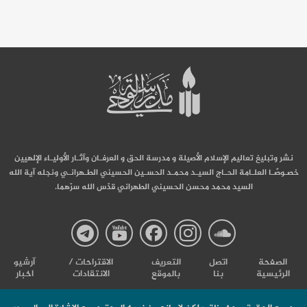
نشر وتبليغ تعاليم الإسلام الأصيلة و مدرسة الحق و العرفـان وآثـار الأوليـاء الإلهيين
خصـوصًـا العلـامة الحـاج السيـد محمـد الحسـين الحسيني الطـهرانـي ونجله آية الله
السيد محمد محسن الحسيني الطهراني قدّس الله سرّهما.
صفحة
صفحة
صفحة
صفحة
صفحة
الصفحة
اتصل
التعریف
الاقتراحات /
آرشیو
الرئيسية
بنا
بالموقع
الانتقادات
اخبار
مدرسة
مدرسة
مدرسة
مدرسة
مدرس