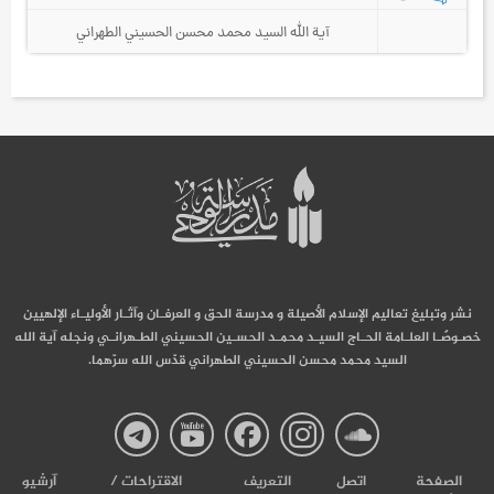
آية الله السيد محمد محسن الحسيني الطهراني
نشر وتبليغ تعاليم الإسلام الأصيلة و مدرسة الحق و العرفـان وآثـار الأوليـاء الإلهيين
خصـوصًـا العلـامة الحـاج السيـد محمـد الحسـين الحسيني الطـهرانـي ونجله آية الله
السيد محمد محسن الحسيني الطهراني قدّس الله سرّهما.
صفحة
صفحة
صفحة
صفحة
صفحة
الصفحة
اتصل
التعریف
الاقتراحات /
آرشیو