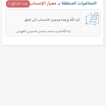
المحاضرات المتعلقة بـ
معيار الإنتساب إلى الحق
عدد النتائج: ۱
سنة 1431
٤
كره الله ورضاه ومعيار الانتساب الى الحق
آية الله السيد محمد محسن الحسيني الطهراني