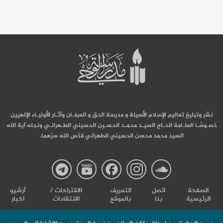
نشر وتبليغ تعاليم الإسلام الأصيلة و مدرسة الحق و العرفـان وآثـار الأوليـاء الإلهيين
خصـوصًـا العلـامة الحـاج السيـد محمـد الحسـين الحسيني الطـهرانـي ونجله آية الله
السيد محمد محسن الحسيني الطهراني قدّس الله سرّهما.
صفحة
صفحة
صفحة
صفحة
صفحة
الصفحة
اتصل
التعریف
الاقتراحات /
آرشیو
الرئيسية
بنا
بالموقع
الانتقادات
اخبار
مدرسة
مدرسة
مدرسة
مدرسة
مدرس