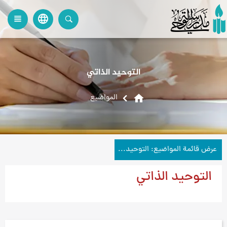
language
view_headline
close
search
التوحيد الذاتي
home
المواضیع
عرض قائمة المواضيع: التوحيد الذاتي
التوحيد الذاتي