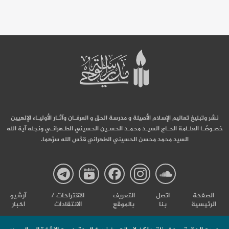
نشر وتبليغ تعاليم الإسلام الأصيلة و مدرسة الحق و العرفـان وآثـار الأوليـاء الإلهيين
خصـوصًـا العلـامة الحـاج السيـد محمـد الحسـين الحسيني الطـهرانـي ونجله آية الله
السيد محمد محسن الحسيني الطهراني قدّس الله سرّهما.
صفحة
صفحة
صفحة
صفحة
صفحة
الصفحة
اتصل
التعریف
الاقتراحات /
آرشیو
الرئيسية
بنا
بالموقع
الانتقادات
اخبار
مدرسة
مدرسة
مدرسة
مدرسة
مدرس