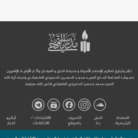
نشر وتبليغ تعاليم الإسلام الأصيلة و مدرسة الحق و العرفـان وآثـار الأوليـاء الإلهيين
خصـوصًـا العلـامة الحـاج السيـد محمـد الحسـين الحسيني الطـهرانـي ونجله آية الله
السيد محمد محسن الحسيني الطهراني قدّس الله سرّهما.
صفحة
صفحة
صفحة
صفحة
صفحة
الصفحة
اتصل
التعریف
الاقتراحات /
آرشیو
الرئيسية
بنا
بالموقع
الانتقادات
اخبار
مدرسة
مدرسة
مدرسة
مدرسة
مدرس