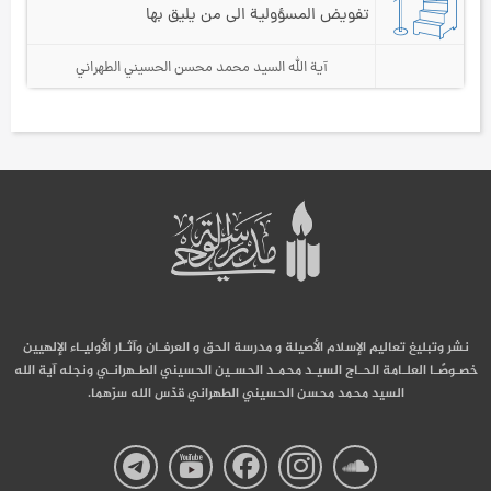
تفويض المسؤولية الى من يليق بها
آية الله السيد محمد محسن الحسيني الطهراني
نشر وتبليغ تعاليم الإسلام الأصيلة و مدرسة الحق و العرفـان وآثـار الأوليـاء الإلهيين
خصـوصًـا العلـامة الحـاج السيـد محمـد الحسـين الحسيني الطـهرانـي ونجله آية الله
السيد محمد محسن الحسيني الطهراني قدّس الله سرّهما.
صفحة
صفحة
صفحة
صفحة
صفحة