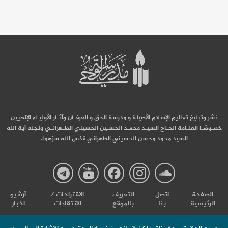
نشر وتبليغ تعاليم الإسلام الأصيلة و مدرسة الحق و العرفـان وآثـار الأوليـاء الإلهيين
خصـوصًـا العلـامة الحـاج السيـد محمـد الحسـين الحسيني الطـهرانـي ونجله آية الله
السيد محمد محسن الحسيني الطهراني قدّس الله سرّهما.
صفحة
صفحة
صفحة
صفحة
صفحة
الصفحة
اتصل
التعریف
الاقتراحات /
آرشیو
الرئيسية
بنا
بالموقع
الانتقادات
اخبار
مدرسة
مدرسة
مدرسة
مدرسة
مدرس