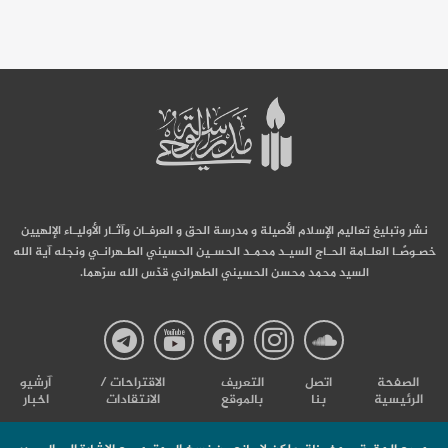
نشر وتبليغ تعاليم الإسلام الأصيلة و مدرسة الحق و العرفـان وآثـار الأوليـاء الإلهيين
خصـوصًـا العلـامة الحـاج السيـد محمـد الحسـين الحسيني الطـهرانـي ونجله آية الله
السيد محمد محسن الحسيني الطهراني قدّس الله سرّهما.
صفحة
صفحة
صفحة
صفحة
صفحة
الصفحة
اتصل
التعریف
الاقتراحات /
آرشیو
الرئيسية
بنا
بالموقع
الانتقادات
اخبار
مدرسة
مدرسة
مدرسة
مدرسة
مدرس