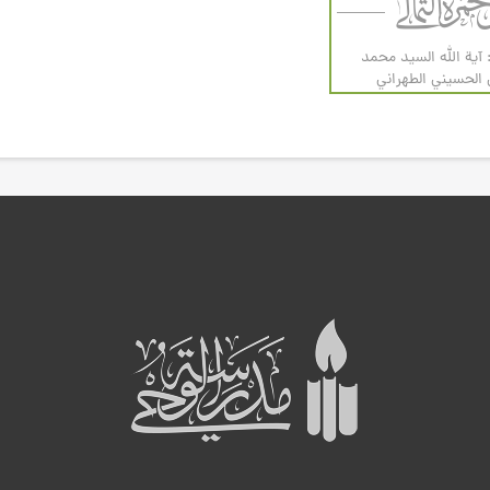
 آية الله السيد محمد
لحسيني الطهراني