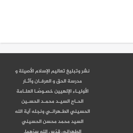
نشر وتبليغ تعاليم الإسلام الأصيلة و
مدرسة الحق و العرفـان وآثـار
الأوليـاء الإلهيين خصـوصًـا العلـامة
الحـاج السيـد محمـد الحسـين
الحسيني الطـهرانـي ونجله آية الله
السيد محمد محسن الحسيني
الطهراني قدّس الله سرّهما.