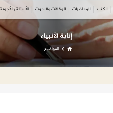
الكتب
المحاضرات
المقالات والبحوث
الأسئلة والأجوبة
close
search
إنابة الأنبياء
home
المواضیع