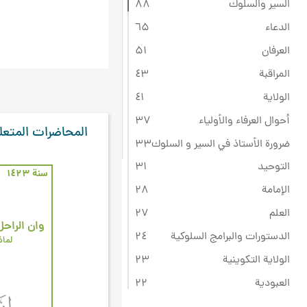
السير والسلوك
۸۸
الدعاء
٦۵
العرفان
۵۱
المراقبة
٤۳
الولاية
٤۱
أحوال العرفاء والأولياء
۳۷
المحاضرات المتعل
ضرورة الأستاذ في السير و السلوك
۳۳
التوحيد
۳۱
سنة ۱٤۲۳
الإمامة
۲۸
العلم
۲۷
وان الراح
الدستورات والبرامج السلوكية
۲٤
لماذ
الولاية التكوينية
۲۳
العبودية
۲۲
ثقافة عاشوراء
۲۲