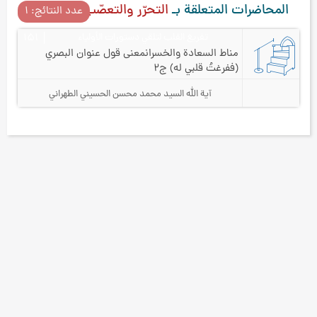
المحاضرات المتعلقة بـ
التحرّر والتعصّب
عدد النتائج: ۱
تفريغ القلب لتلقي دستورات الأولياء
۱۵۱
مناط السعادة والخسران
معنى قول عنوان البصري
(ففرغتُ قلبي له) ج۲
آية الله السيد محمد محسن الحسيني الطهراني