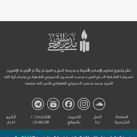
نشر وتبليغ تعاليم الإسلام الأصيلة و مدرسة الحق و العرفـان وآثـار الأوليـاء الإلهيين
خصـوصًـا العلـامة الحـاج السيـد محمـد الحسـين الحسيني الطـهرانـي ونجله آية الله
السيد محمد محسن الحسيني الطهراني قدّس الله سرّهما.
صفحة
صفحة
صفحة
صفحة
صفحة
الصفحة
اتصل
التعریف
الاقتراحات /
آرشیو
الرئيسية
بنا
بالموقع
الانتقادات
اخبار
مدرسة
مدرسة
مدرسة
مدرسة
مدرس