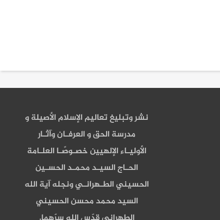
نشر وتبليغ تعاليم الإسلام الأصيلة و
مدرسة الحق و العرفـان وآثـار
الأوليـاء الإلهيين خصـوصًـا العلـامة
الحـاج السيـد محمـد الحسـين
الحسيني الطـهرانـي ونجله آية الله
السيد محمد محسن الحسيني
الطهراني قدّس الله سرّهما.