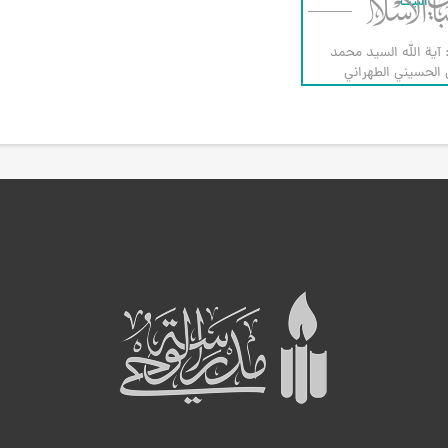
البيت
 آية الله السيد محمد
لحسيني الطهراني