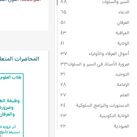
السير والسلوك
۸۸
الدعاء
٦۵
العرفان
۵۱
المراقبة
٤۳
الولاية
٤۱
أحوال العرفاء والأولياء
۳۷
المحاضرات المتعل
ضرورة الأستاذ في السير و السلوك
۳۳
التوحيد
۳۱
طلاب العلوم 
الإمامة
۲۸
العلم
۲۷
وظيفة الطل
الدستورات والبرامج السلوكية
۲٤
وضرورة 
والعرفا
الولاية التكوينية
۲۳
العبودية
۲۲
ثقافة عاشوراء
۲۲