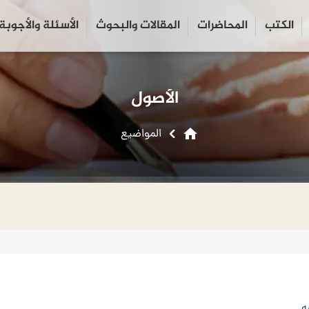
الكتب
المحاضرات
المقالات والبحوث
الأسئلة والأجوبة
close
search
الأصول
home
المواضیع
ه