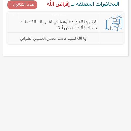
المحاضرات المتعلقة بـ
إقراض الله
عدد النتائج: ۱
سنة 1420
٦
الايثار والانفاق وآثارهما في نفس السالك
اعملك
لدنياك كأنّك تعيش أبدًا
آية الله السيد محمد محسن الحسيني الطهراني