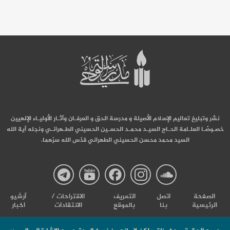
نشر وتبليغ تعاليم الإسلام الأصيلة و مدرسة الحق و العرفـان وآثـار الأوليـاء الإلهيين
خصـوصًـا العلـامة الحـاج السيـد محمـد الحسـين الحسيني الطـهرانـي ونجله آية الله
السيد محمد محسن الحسيني الطهراني قدّس الله سرّهما.
صفحة
صفحة
صفحة
صفحة
صفحة
الصفحة
اتصل
التعریف
الاقتراحات /
آرشیو
الرئيسية
بنا
بالموقع
الانتقادات
اخبار
مدرسة
مدرسة
مدرسة
مدرسة
مدرس