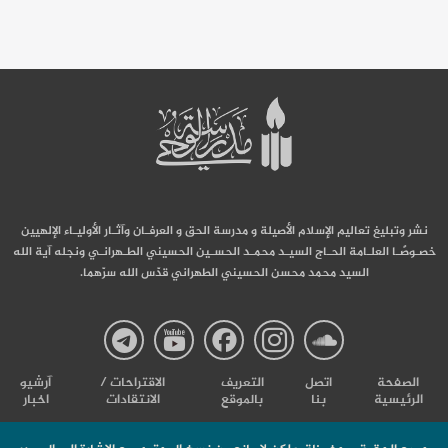
نشر وتبليغ تعاليم الإسلام الأصيلة و مدرسة الحق و العرفـان وآثـار الأوليـاء الإلهيين
خصـوصًـا العلـامة الحـاج السيـد محمـد الحسـين الحسيني الطـهرانـي ونجله آية الله
السيد محمد محسن الحسيني الطهراني قدّس الله سرّهما.
صفحة
صفحة
صفحة
صفحة
صفحة
الصفحة
اتصل
التعریف
الاقتراحات /
آرشیو
الرئيسية
بنا
بالموقع
الانتقادات
اخبار
مدرسة
مدرسة
مدرسة
مدرسة
مدرس