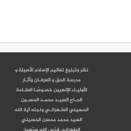
نشر وتبليغ تعاليم الإسلام الأصيلة و
مدرسة الحق و العرفـان وآثـار
الأوليـاء الإلهيين خصـوصًـا العلـامة
الحـاج السيـد محمـد الحسـين
الحسيني الطـهرانـي ونجله آية الله
السيد محمد محسن الحسيني
الطهراني قدّس الله سرّهما.