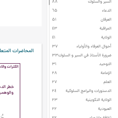
السير والسلوك
۸۸
الدعاء
٦۵
العرفان
۵۱
المراقبة
٤۳
الولاية
٤۱
أحوال العرفاء والأولياء
۳۷
المحاضرات المتعل
ضرورة الأستاذ في السير و السلوك
۳۳
التوحيد
۳۱
الكثرات والاع
الإمامة
۲۸
العلم
۲۷
خطر الدخ
الدستورات والبرامج السلوكية
۲٤
والوهميا
الولاية التكوينية
۲۳
العبودية
۲۲
ثقافة عاشوراء
۲۲