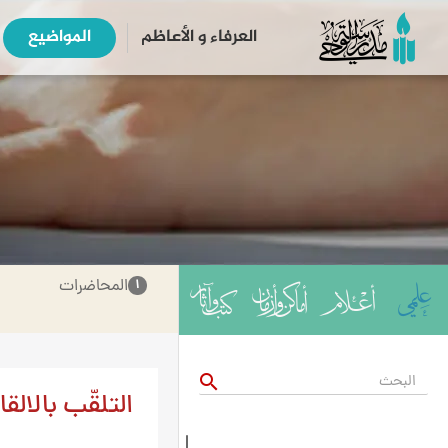
العرفاء و الأعاظم
المواضیع
المحاضرات
۱
search
التلقّب بالالق