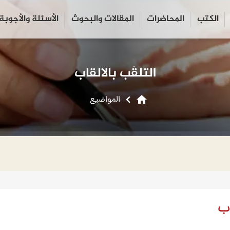
الكتب
المحاضرات
المقالات والبحوث
الأسئلة والأجوبة
close
search
التلقّب بالالقاب
home
المواضیع
اب