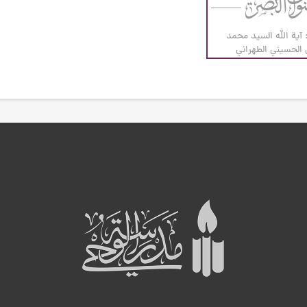
 آية الله السيد محمد
لحسيني الطهراني